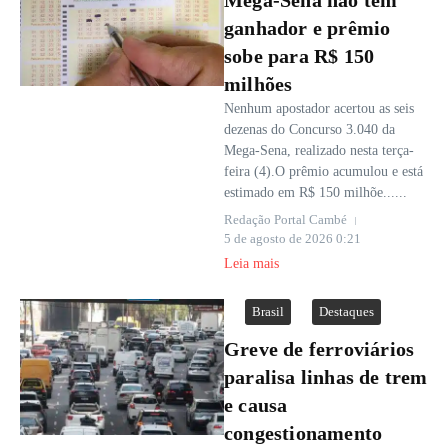
Mega-Sena não tem
ganhador e prêmio
sobe para R$ 150
milhões
Nenhum apostador acertou as seis
dezenas do Concurso 3.040 da
Mega-Sena, realizado nesta terça-
feira (4).O prêmio acumulou e está
estimado em R$ 150 milhõe......
Redação Portal Cambé
5 de agosto de 2026
0:21
Leia mais
Brasil
Destaques
Greve de ferroviários
paralisa linhas de trem
e causa
congestionamento