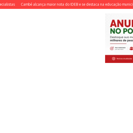
istas
Cambé alcança maior nota do IDEB e se destaca na educação municipal