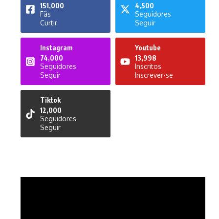
151,000
4,500
Fãs
Seguidores
Curtir
Seguir
Instagram
Youtube
74,000
13,998
Seguidores
Inscritos
Seguir
Inscrever-se
Tiktok
12,000
Seguidores
Seguir