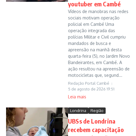
youtuber em Cambé
Vídeos de manobras nas redes
sociais motivam operação
policial em Cambé Uma
operação integrada das
polícias Militar e Civil cumpriu
mandados de busca e
apreensão na manhã desta
quarta-feira (5), no Jardim Novo
Bandeirantes, em Cambé. A
ação resultou na apreensão de
motocicletas que, segund...
Redação Portal Cambé
5 de agosto de 2026
19:51
Leia mais
Londrina
Região
UBSs de Londrina
recebem capacitação