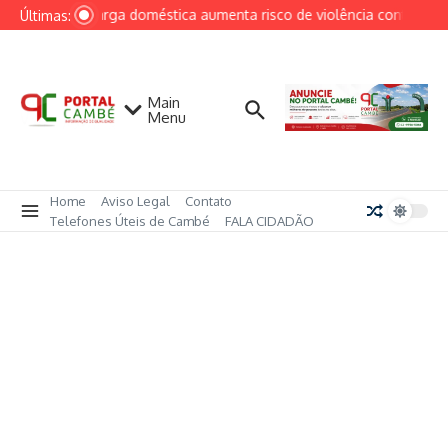
Ir para o conteúdo
Sobrecarga doméstica aumenta risco de violência contra mulh
Últimas:
Main
Menu
Home
Aviso Legal
Contato
Telefones Úteis de Cambé
FALA CIDADÃO