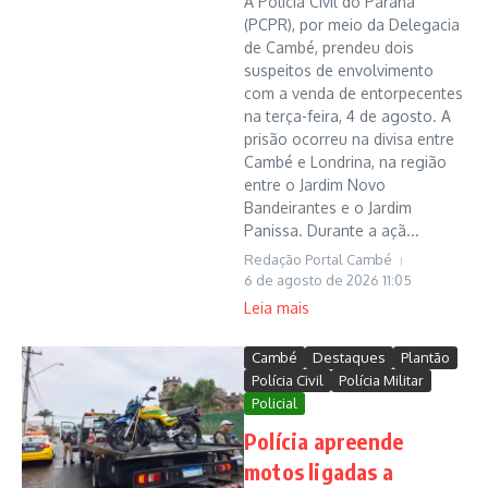
A Polícia Civil do Paraná
(PCPR), por meio da Delegacia
de Cambé, prendeu dois
suspeitos de envolvimento
com a venda de entorpecentes
na terça-feira, 4 de agosto. A
prisão ocorreu na divisa entre
Cambé e Londrina, na região
entre o Jardim Novo
Bandeirantes e o Jardim
Panissa. Durante a açã...
Redação Portal Cambé
6 de agosto de 2026
11:05
Leia mais
Cambé
Destaques
Plantão
Polícia Civil
Polícia Militar
Policial
Polícia apreende
motos ligadas a