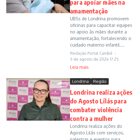
para apoiar mães na
amamentação
UBSs de Londrina promovem
oficinas para capacitar equipes
no apoio às mães durante a
amamentação, fortalecendo o
cuidado materno-infantil....
Redação Portal Cambé
5 de agosto de 2026
17:25
Leia mais
Londrina
Região
Londrina realiza ações
do Agosto Lilás para
combater violência
contra a mulher
Londrina realiza ações do
Agosto Lilás com serviços,
palestras e eventos para