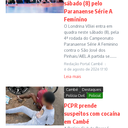
sábado (8) pelo
Paranaense Série A
Feminino
O Londrina Vôlei entra em
quadra neste sábado (8), pela
4ª rodada do Campeonato
Paranaense Série A Feminino
contra o São José dos
Pinhais/AIEL.A partida se......
Redação Portal Cambé
6 de agosto de 2026
17:10
Leia mais
Cambé
Destaques
Polícia Civil
Policial
PCPR prende
suspeitos com cocaína
em Cambé