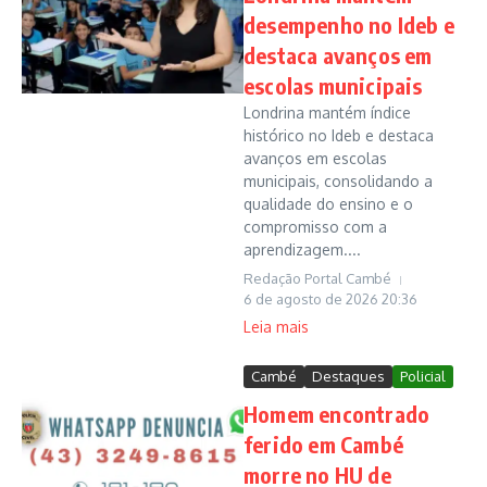
desempenho no Ideb e
destaca avanços em
escolas municipais
Londrina mantém índice
histórico no Ideb e destaca
avanços em escolas
municipais, consolidando a
qualidade do ensino e o
compromisso com a
aprendizagem....
Redação Portal Cambé
6 de agosto de 2026
20:36
Leia mais
Cambé
Destaques
Policial
Homem encontrado
ferido em Cambé
morre no HU de