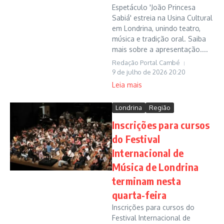
Espetáculo 'João Princesa
Sabiá' estreia na Usina Cultural
em Londrina, unindo teatro,
música e tradição oral. Saiba
mais sobre a apresentação....
Redação Portal Cambé
9 de julho de 2026
20:20
Leia mais
Londrina
Região
Inscrições para cursos
do Festival
Internacional de
Música de Londrina
terminam nesta
quarta-feira
Inscrições para cursos do
Festival Internacional de