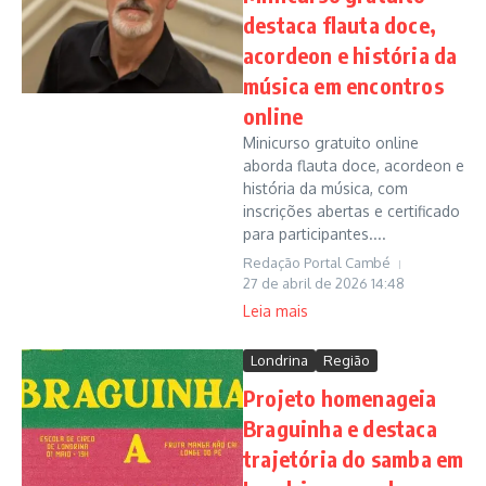
destaca flauta doce,
acordeon e história da
música em encontros
online
Minicurso gratuito online
aborda flauta doce, acordeon e
história da música, com
inscrições abertas e certificado
para participantes....
Redação Portal Cambé
27 de abril de 2026
14:48
Leia mais
Londrina
Região
Projeto homenageia
Braguinha e destaca
trajetória do samba em