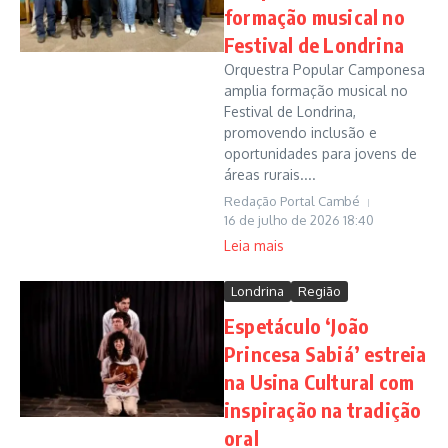
formação musical no
Festival de Londrina
Orquestra Popular Camponesa
amplia formação musical no
Festival de Londrina,
promovendo inclusão e
oportunidades para jovens de
áreas rurais....
Redação Portal Cambé
16 de julho de 2026
18:40
Leia mais
Londrina
Região
Espetáculo ‘João
Princesa Sabiá’ estreia
na Usina Cultural com
inspiração na tradição
oral