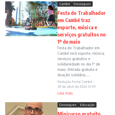
Cambé
Destaques
Festa do Trabalhador
em Cambé traz
esporte, música e
serviços gratuitos no
1º de maio
Festa do Trabalhador em
Cambé terá esporte, música,
serviços gratuitos e
solidariedade no dia 1º de
maio. Entrada gratuita e
doação solidária....
Redação Portal Cambé
30 de abril de 2026
13:09
Leia mais
Destaques
Educação
Minicurso gratuito