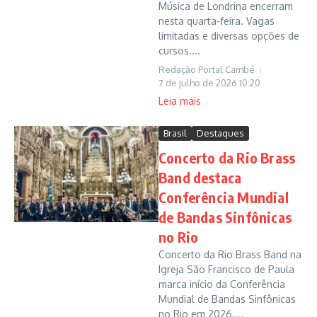
Música de Londrina encerram
nesta quarta-feira. Vagas
limitadas e diversas opções de
cursos....
Redação Portal Cambé
7 de julho de 2026
10:20
Leia mais
Brasil
Destaques
Concerto da Rio Brass
Band destaca
Conferência Mundial
de Bandas Sinfônicas
no Rio
Concerto da Rio Brass Band na
Igreja São Francisco de Paula
marca início da Conferência
Mundial de Bandas Sinfônicas
no Rio em 2026....