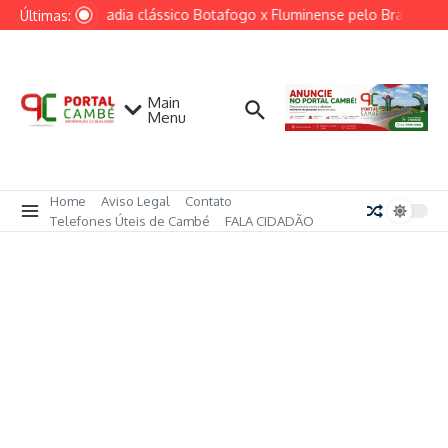
Ir para o conteúdo
Ventania adia clássico Botafogo x Fluminense pelo Brasileirão
Últimas:
Main
Menu
Home
Aviso Legal
Contato
Telefones Úteis de Cambé
FALA CIDADÃO