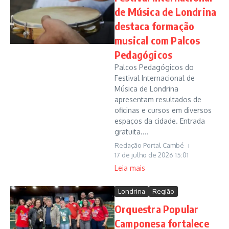
de Música de Londrina
destaca formação
musical com Palcos
Pedagógicos
Palcos Pedagógicos do
Festival Internacional de
Música de Londrina
apresentam resultados de
oficinas e cursos em diversos
espaços da cidade. Entrada
gratuita....
Redação Portal Cambé
17 de julho de 2026
15:01
Leia mais
Londrina
Região
Orquestra Popular
Camponesa fortalece