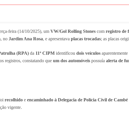
erça-feira (14/10/2025), um
VW/Gol Rolling Stones
com
registro de 
n
, no
Jardim Ana Rosa
, e apresentava
placas trocadas
; as placas orig
Patrulha (RPA)
da
11ª CIPM
identificou
dois veículos
aparentemente
 os registros, constatando que
um dos automóveis
possuía
alerta de fu
foi
recolhido
e
encaminhado à Delegacia de Polícia Civil de Cambé
ção vigente.