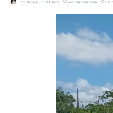
Por
Redação Portal Cambé
Nenhum comentário
2 Min