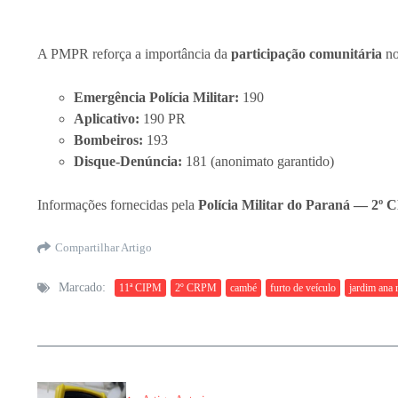
A PMPR reforça a importância da
participação comunitária
no
Emergência Polícia Militar:
190
Aplicativo:
190 PR
Bombeiros:
193
Disque-Denúncia:
181 (anonimato garantido)
Informações fornecidas pela
Polícia Militar do Paraná — 
Compartilhar Artigo
Marcado:
11ª CIPM
2º CRPM
cambé
furto de veículo
jardim ana 