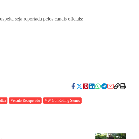
speita seja reportada pelos canais oficiais:
lica
Veículo Recuperado
VW Gol Rolling Stones