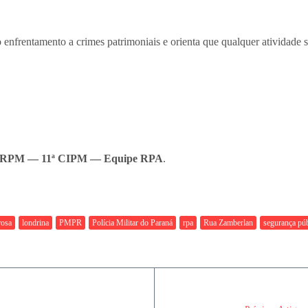
 enfrentamento a crimes patrimoniais e orienta que qualquer atividade su
2º CRPM — 11ª CIPM — Equipe RPA
.
rosa
londrina
PMPR
Polícia Militar do Paraná
rpa
Rua Zamberlan
segurança púb