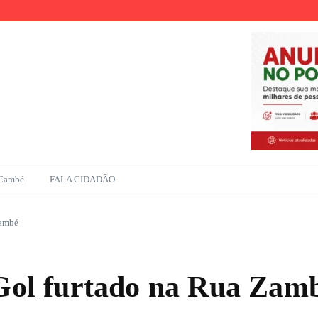
r
ento na Amazônia
 Cambé
FALA CIDADÃO
Cambé
ol furtado na Rua Zam