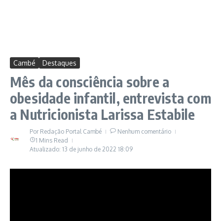
Cambé
Destaques
Mês da consciência sobre a
obesidade infantil, entrevista com
a Nutricionista Larissa Estabile
Por
Redação Portal Cambé
Nenhum comentário
1 Mins Read
Atualizado: 13 de junho de 2022
18:09