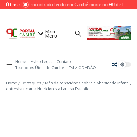
Ir para o conteúdo
Homem encontrado ferido em Cambé morre no HU de Londrin
Últimas:
Main
Menu
Home
Aviso Legal
Contato
Telefones Úteis de Cambé
FALA CIDADÃO
Home
/
Destaques
/
Mês da consciência sobre a obesidade infantil,
entrevista com a Nutricionista Larissa Estabile