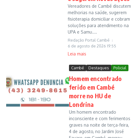
Vereadores de Cambé discutem
melhorias na saúde, sugerem
fisioterapia domiciliar e cobram
soluções para atendimento na
UPA e Samu....
Redação Portal Cambé
6 de agosto de 2026
19:55
Leia mais
Cambé
Destaques
Policial
Homem encontrado
ferido em Cambé
morre no HU de
Londrina
Um homem encontrado
inconsciente e com ferimentos
graves na noite de terça-feira,
4 de agosto, no Jardim José
Favaro, em Cambé, morreu