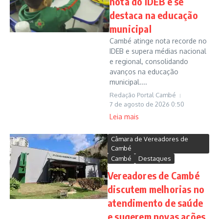
nota do IDEB e se
destaca na educação
municipal
Cambé atinge nota recorde no
IDEB e supera médias nacional
e regional, consolidando
avanços na educação
municipal....
Redação Portal Cambé
7 de agosto de 2026
0:50
Leia mais
Câmara de Vereadores de
Cambé
Cambé
Destaques
Vereadores de Cambé
discutem melhorias no
atendimento de saúde
e sugerem novas ações