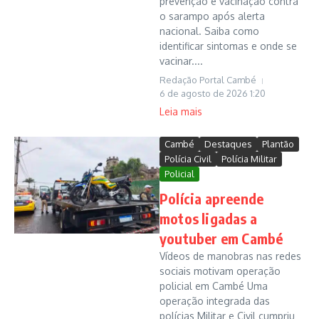
prevenção e vacinação contra
o sarampo após alerta
nacional. Saiba como
identificar sintomas e onde se
vacinar....
Redação Portal Cambé
6 de agosto de 2026
1:20
Leia mais
Cambé
Destaques
Plantão
Polícia Civil
Polícia Militar
Policial
Polícia apreende
motos ligadas a
youtuber em Cambé
Vídeos de manobras nas redes
sociais motivam operação
policial em Cambé Uma
operação integrada das
polícias Militar e Civil cumpriu