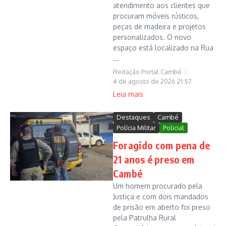
atendimento aos clientes que
procuram móveis rústicos,
peças de madeira e projetos
personalizados. O novo
espaço está localizado na Rua
...
Redação Portal Cambé
4 de agosto de 2026
21:57
Leia mais
Destaques
Cambé
Polícia Militar
Policial
Foragido com pena de
21 anos é preso em
Cambé
Um homem procurado pela
Justiça e com dois mandados
de prisão em aberto foi preso
pela Patrulha Rural