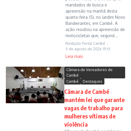
mandados de busca e
apreensão na manhã desta
quarta-feira (5), no Jardim Novo
Bandeirantes, em Cambé. A
ação resultou na apreensão de
motocicletas que, segund...
Redação Portal Cambé
5 de agosto de 2026
19:51
Leia mais
Câmara de Vereadores de
Cambé
Cambé
Destaques
Câmara de Cambé
mantém lei que garante
vagas de trabalho para
mulheres vítimas de
violência