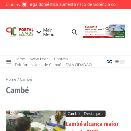
Ir para o conteúdo
Sobrecarga doméstica aumenta risco de violência contra mulh
Últimas:
Main
Menu
Home
Aviso Legal
Contato
Telefones Úteis de Cambé
FALA CIDADÃO
Home
/
Cambé
Cambé
Cambé
Destaques
Cambé alcança maior