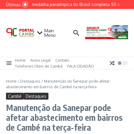
Ir para o conteúdo
Primeira medalha paralímpica do Brasil completa 50 anos e in
Últimas:
Main
Menu
Home
Aviso Legal
Contato
Telefones Úteis de Cambé
FALA CIDADÃO
Home
/
Destaques
/
Manutenção da Sanepar pode afetar
abastecimento em bairros de Cambé na terça-feira
Cambé
Destaques
Manutenção da Sanepar pode
afetar abastecimento em bairros
de Cambé na terça-feira