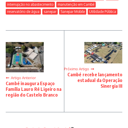
interrupção no abastecimento
manutenção em Cambé
reservatório de água
sanepar
Sanepar Mobile
Utilidade Pública
Próximo Artigo
Cambé recebe lançamento
Artigo Anterior
estadual da Operação
Cambé inaugura Espaço
Sinergia III
Família Lauro Ré Ligeiro na
região do Castelo Branco