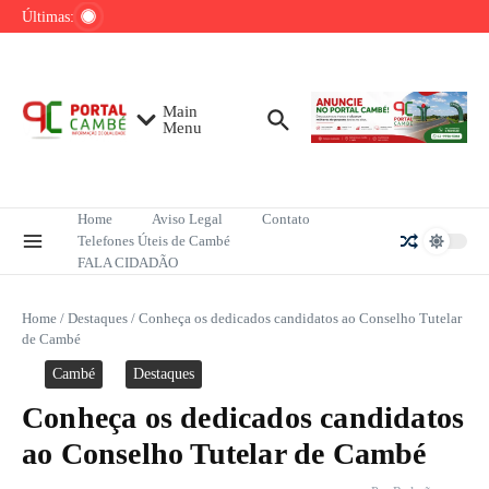
Ir para o conteúdo
de tênis até o fim do ano
Últimas:
Mega-Sena sorteia R$ 165 milhões neste
domingo; veja como apostar
Lula pretende apresentar a Trump dados
sobre redução do desmatamento na Amazônia
Main
Menu
Home
Aviso Legal
Contato
Telefones Úteis de Cambé
FALA CIDADÃO
Home
/
Destaques
/
Conheça os dedicados candidatos ao Conselho Tutelar
de Cambé
Cambé
Destaques
Conheça os dedicados candidatos
ao Conselho Tutelar de Cambé