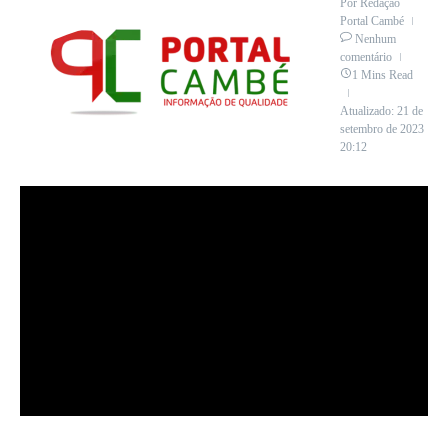
Por
Redação
Portal Cambé
Nenhum
comentário
1 Mins Read
Atualizado: 21 de
setembro de 2023
20:12