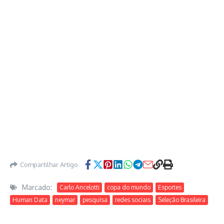
Compartilhar Artigo
Marcado:
Carlo Ancelotti
copa do mundo
Esportes
Human Data
neymar
pesquisa
redes sociais
Seleção Brasileira