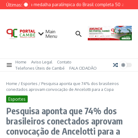
Ir para o conteúdo
Primeira medalha paralímpica do Brasil completa 50 anos e i
Últimas:
Main
Menu
Home
Aviso Legal
Contato
Telefones Úteis de Cambé
FALA CIDADÃO
Home
/
Esportes
/
Pesquisa aponta que 74% dos brasileiros
conectados aprovam convocação de Ancelotti para a Copa
Esportes
Pesquisa aponta que 74% dos
brasileiros conectados aprovam
convocação de Ancelotti para a