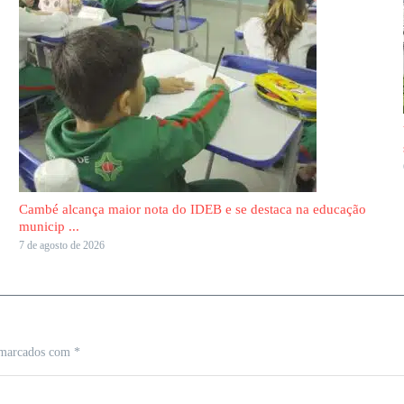
Cambé alcança maior nota do IDEB e se destaca na educação
municip ...
7 de agosto de 2026
 marcados com
*