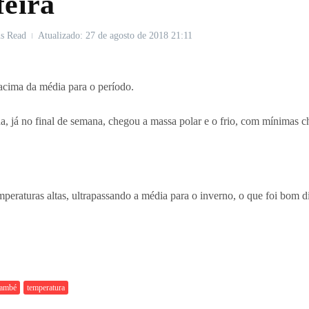
feira
s Read
Atualizado: 27 de agosto de 2018
21:11
 acima da média para o período.
a, já no final de semana, chegou a massa polar e o frio, com mínimas c
eraturas altas, ultrapassando a média para o inverno, o que foi bom di
.
Cambé
temperatura