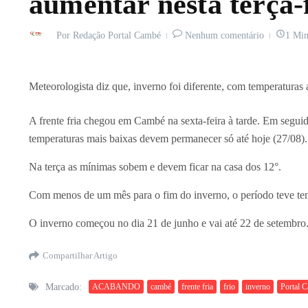
aumentar nesta terça-
Por
Redação Portal Cambé
Nenhum comentário
1 Min
Meteorologista diz que, inverno foi diferente, com temperaturas
A frente fria chegou em Cambé na sexta-feira à tarde. Em seguid
temperaturas mais baixas devem permanecer só até hoje (27/08).
Na terça as mínimas sobem e devem ficar na casa dos 12°.
Com menos de um mês para o fim do inverno, o período teve temp
O inverno começou no dia 21 de junho e vai até 22 de setembro
Compartilhar Artigo
Marcado:
ACABANDO
cambé
frente fria
frio
inverno
Portal 