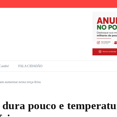
r
ento na Amazônia
 Cambé
FALA CIDADÃO
m aumentar nesta terça-feira
 dura pouco e temperat