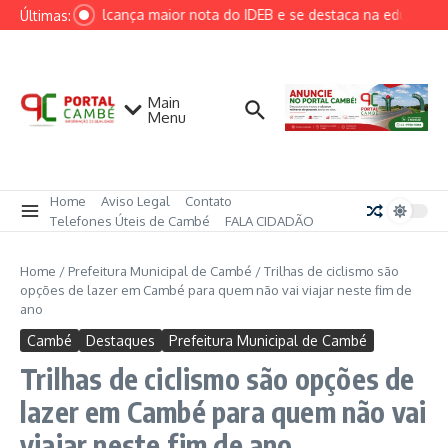
Ir para o conteúdo
Cambé alcança maior nota do IDEB e se destaca na educação m
Últimas:
Main
Menu
Home
Aviso Legal
Contato
Telefones Úteis de Cambé
FALA CIDADÃO
Home
/
Prefeitura Municipal de Cambé
/
Trilhas de ciclismo são
opções de lazer em Cambé para quem não vai viajar neste fim de
ano
Cambé
Destaques
Prefeitura Municipal de Cambé
Trilhas de ciclismo são opções de
lazer em Cambé para quem não vai
viajar neste fim de ano