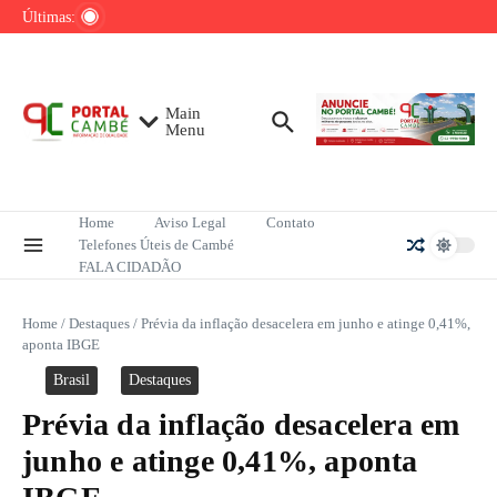
Ir para o conteúdo
de tênis até o fim do ano
Últimas:
Mega-Sena sorteia R$ 165 milhões neste
domingo; veja como apostar
Lula pretende apresentar a Trump dados
sobre redução do desmatamento na Amazônia
Main
Menu
Home
Aviso Legal
Contato
Telefones Úteis de Cambé
FALA CIDADÃO
Home
/
Destaques
/
Prévia da inflação desacelera em junho e atinge 0,41%,
aponta IBGE
Brasil
Destaques
Prévia da inflação desacelera em
junho e atinge 0,41%, aponta