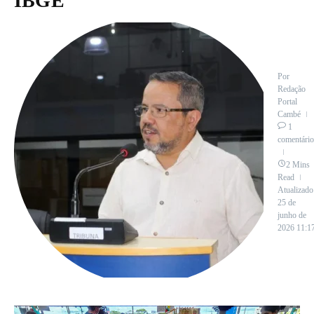
IBGE
Por
Redação
Portal
Cambé
1
comentário
2 Mins
Read
Atualizado
25 de
junho de
2026
11:1