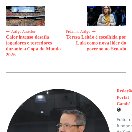
Artigo Anterior
Próximo Artigo
Calor intenso desafia
Teresa Leitão é escolhida por
jogadores e torcedores
Lula como nova líder do
durante a Copa do Mundo
governo no Senado
2026
Redaçã
Portal
Cambé
Editor e
fundad
do Site