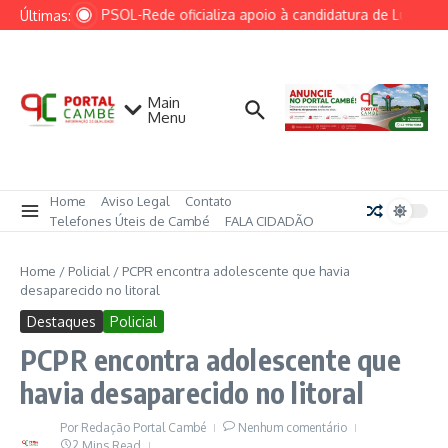
Ir para o conteúdo
Federação PSOL-Rede oficializa apoio à candidatura de Lula à re
Últimas:
Main
Menu
Home
Aviso Legal
Contato
Telefones Úteis de Cambé
FALA CIDADÃO
Home
/
Policial
/
PCPR encontra adolescente que havia
desaparecido no litoral
Destaques
Policial
PCPR encontra adolescente que
havia desaparecido no litoral
Por
Redação Portal Cambé
Nenhum comentário
2 Mins Read