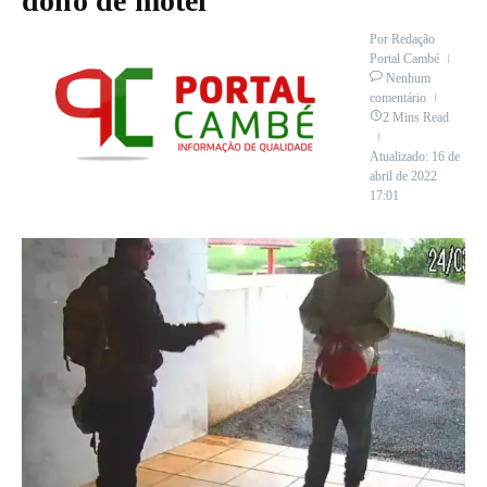
dono de motel
Por
Redação
Portal Cambé
Nenhum
comentário
2 Mins Read
Atualizado: 16 de
abril de 2022
17:01