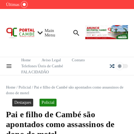
Ir para o conteúdo
de hectares no Sahel africano
Últimas:
Jorge Messi, pai de Lionel Messi, morre aos 68
anos em Rosário
Brasileiros gostam de ler, mas enfrentam
barreiras de acesso aos livros
Main
Menu
Home
Aviso Legal
Contato
Telefones Úteis de Cambé
FALA CIDADÃO
Home
/
Policial
/
Pai e filho de Cambé são apontados como assassinos de
dono de motel
Destaques
Policial
Pai e filho de Cambé são
apontados como assassinos de