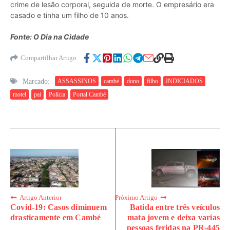
crime de lesão corporal, seguida de morte. O empresário era
casado e tinha um filho de 10 anos.
Fonte: O Dia na Cidade
Compartilhar Artigo
Marcado:
ASSASSINOS
cambé
dono
filho
INDICIADOS
motel
pai
Polícia
Portal Cambé
Artigo Anterior
Próximo Artigo
Covid-19: Casos diminuem
Batida entre três veículos
drasticamente em Cambé
mata jovem e deixa varias
pessoas feridas na PR-445