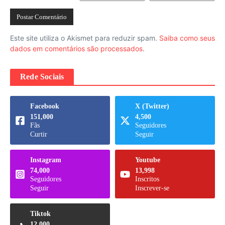
Este site utiliza o Akismet para reduzir spam.
Saiba como seus
dados em comentários são processados
.
Rede Sociais
Facebook
X (Twitter)
151,000
4,500
Fãs
Seguidores
Curtir
Seguir
Instagram
Youtube
74,000
13,998
Seguidores
Inscritos
Seguir
Inscrever-se
Tiktok
12,000