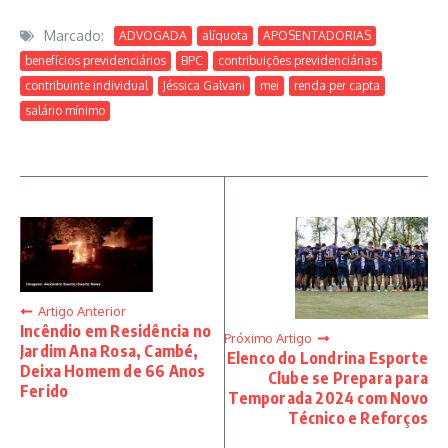
Marcado:
ADVOGADA
alíquota
APOSENTADORIAS
benefícios previdenciários
BPC
contribuições previdenciárias
contribuinte individual
Jéssica Galvani
mei
renda per capta
salário mínimo
Artigo Anterior
Incêndio em Residência no
Próximo Artigo
Jardim Ana Rosa, Cambé,
Elenco do Londrina Esporte
Deixa Homem de 66 Anos
Clube se Prepara para
Ferido
Temporada 2024 com Novo
Técnico e Reforços