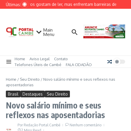
Ir para o conteúdo
Brasileiros gostam de ler, mas enfrentam barreiras de acesso 
Últimas:
Main
Menu
Home
Aviso Legal
Contato
Telefones Úteis de Cambé
FALA CIDADÃO
Home
/
Seu Direito
/
Novo salário mínimo e seus reflexos nas
aposentadorias
Brasil
Destaques
Seu Direito
Novo salário mínimo e seus
reflexos nas aposentadorias
Por
Redação Portal Cambé
Nenhum comentário
2 Mins Read