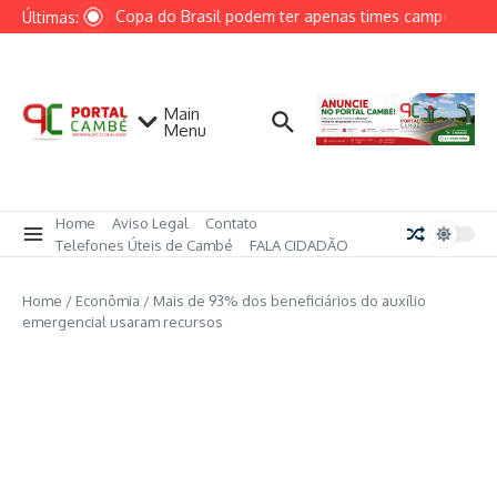
Ir para o conteúdo
Quartas da Copa do Brasil podem ter apenas times campeões na 
Últimas:
Main
Menu
Home
Aviso Legal
Contato
Telefones Úteis de Cambé
FALA CIDADÃO
Home
/
Econômia
/
Mais de 93% dos beneficiários do auxílio
emergencial usaram recursos