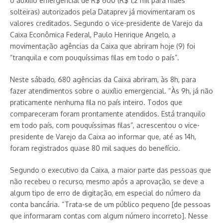
o auxílio emergencial de R$ 600 (R$ 1,2 mil para mães
solteiras) autorizados pela Dataprev já movimentaram os
valores creditados. Segundo o vice-presidente de Varejo da
Caixa Econômica Federal, Paulo Henrique Angelo, a
movimentação agências da Caixa que abriram hoje (9) foi
“tranquila e com pouquíssimas filas em todo o país”.
Neste sábado, 680 agências da Caixa abriram, às 8h, para
fazer atendimentos sobre o auxílio emergencial. “Às 9h, já não
praticamente nenhuma fila no país inteiro. Todos que
compareceram foram prontamente atendidos. Está tranquilo
em todo país, com pouquíssimas filas”, acrescentou o vice-
presidente de Varejo da Caixa ao informar que, até as 14h,
foram registrados quase 80 mil saques do benefício.
Segundo o executivo da Caixa, a maior parte das pessoas que
não recebeu o recurso, mesmo após a aprovação, se deve a
algum tipo de erro de digitação, em especial do número da
conta bancária. “Trata-se de um público pequeno [de pessoas
que informaram contas com algum número incorreto]. Nesse