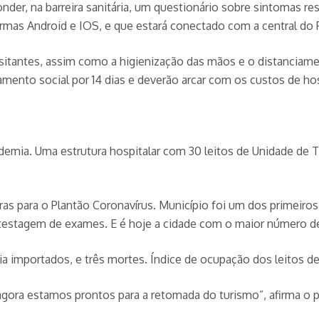
nder, na barreira sanitária, um questionário sobre sintomas re
ormas Android e IOS, e que estará conectado com a central do 
sitantes, assim como a higienização das mãos e o distanciame
lamento social por 14 dias e deverão arcar com os custos de 
mia. Uma estrutura hospitalar com 30 leitos de Unidade de Ter
ara o Plantão Coronavírus. Município foi um dos primeiros do
r testagem de exames. E é hoje a cidade com o maior número de
a importados, e três mortes. Índice de ocupação dos leitos de
gora estamos prontos para a retomada do turismo”, afirma o pr