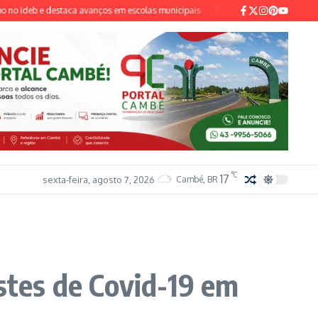
deb e destaca avanços em escolas municipais
Pai e madrasta são presos susp
°C
17
sexta-feira, agosto 7, 2026
Cambé, BR
estes de Covid-19 em