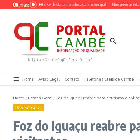
Ir para o conteúdo
Últimas:
maior nota do IDEB e se destaca na educação municipal
Ninguém acerta Mega
Notícias de Cambé e Região. "Jornal On-Line"
Home
Aviso Legal
Contato
Telefones Úteis de Cambé
Home
/
Paraná Geral
/
Foz do Iguaçu reabre para o turismo e aplica
Paraná Geral
Foz do Iguaçu reabre pa