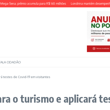
-Sena; prêmio acumula para R$ 165 milhões
Londrina mantém desempenho no I
FALA CIDADÃO
rá testes de Covid-19 em visitantes
ra o turismo e aplicará t