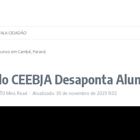
FALA CIDADÃO
lunos em Cambé, Paraná
do CEEBJA Desaponta Alu
3 Mins Read
Atualizado: 30 de novembro de 2023
11:02