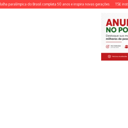
 paralímpica do Brasil completa 50 anos e inspira novas gerações
TSE institui 