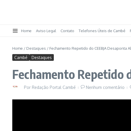
Home
Aviso Legal
Contato
Telefones Úteis de Cambé
Home
/
Destaques
/
Fechamento Repetido do CEEBJA Desaponta A
Cambé
Destaques
Fechamento Repetido 
Por
Redação Portal Cambé
Nenhum comentário