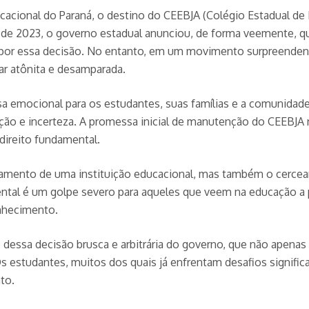
ucacional do Paraná, o destino do CEEBJA (Colégio Estadual d
 de 2023, o governo estadual anunciou, de forma veemente, qu
s por essa decisão. No entanto, em um movimento surpreendent
r atônita e desamparada.
 emocional para os estudantes, suas famílias e a comunidad
ração e incerteza. A promessa inicial de manutenção do CEEBJA
ireito fundamental.
amento de uma instituição educacional, mas também o cercea
ntal é um golpe severo para aqueles que veem na educação a p
nhecimento.
dessa decisão brusca e arbitrária do governo, que não apenas
Os estudantes, muitos dos quais já enfrentam desafios signifi
to.