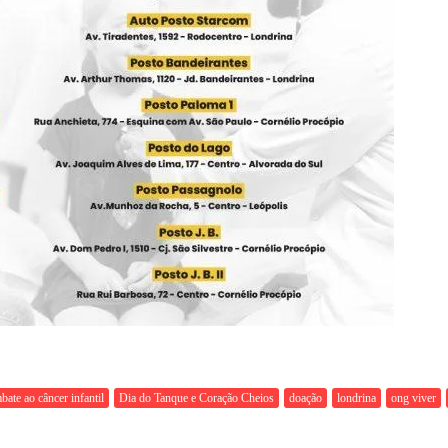
bate ao câncer infantil
Dia do Tanque e Coração Cheios
doação
londrina
ong viver