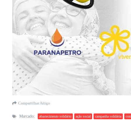
Compartilhar Artigo
Marcado:
abastecimento solidário
ação social
campanha solidária
com