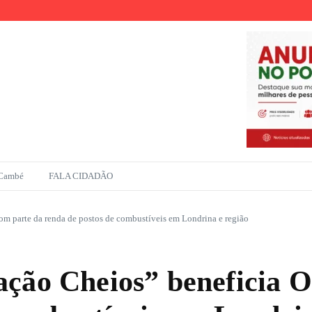
r
ento na Amazônia
 Cambé
FALA CIDADÃO
m parte da renda de postos de combustíveis em Londrina e região
ação Cheios” beneficia 