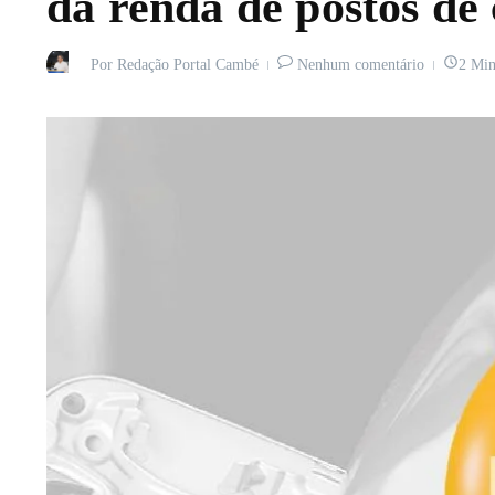
da renda de postos de
Por
Redação Portal Cambé
Nenhum comentário
2 Min