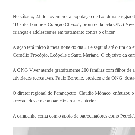
No sábado, 23 de novembro, a população de Londrina e região ter
“Dia do Tanque e Coração Cheios”, promovida pela ONG Viver em
crianças e adolescentes em tratamento contra o câncer.
A ação terá início à meia-noite do dia 23 e seguirá até o fim do
Cornélio Procópio, Leópolis e Santa Mariana. O objetivo da cam
A ONG Viver atende gratuitamente 280 famílias com filhos de at
atividades recreativas. Paulo Bortone, presidente da ONG, destaco
O diretor regional do Paranapetro, Claudio Mônaco, enfatizou o 
arrecadados em comparação ao ano anterior.
A campanha conta com o apoio de patrocinadores como Petrolab e