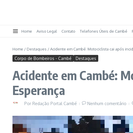
Home
Aviso Legal
Contato
Telefones Úteis de Cambé
Home
/
Destaques
/
Acidente em Cambé: Motociclista cai após inc
Corpo de Bombeiros - Cambé
Destaques
Acidente em Cambé: Mot
Esperança
Por
Redação Portal Cambé
Nenhum comentário