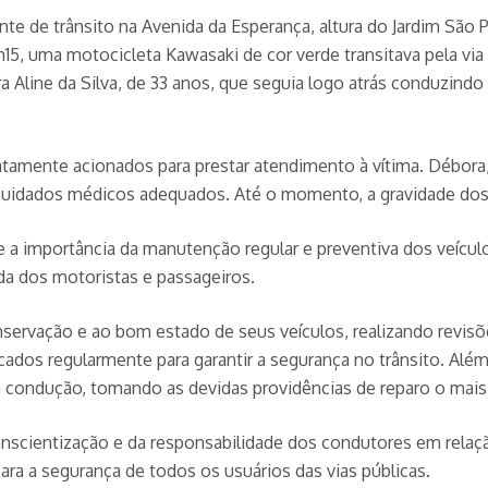
ente de trânsito na Avenida da Esperança, altura do Jardim Sã
8h15, uma motocicleta Kawasaki de cor verde transitava pela v
a Aline da Silva, de 33 anos, que seguia logo atrás conduzin
iatamente acionados para prestar atendimento à vítima. Débor
uidados médicos adequados. Até o momento, a gravidade dos 
a importância da manutenção regular e preventiva dos veículo
da dos motoristas e passageiros.
ervação e ao bom estado de seus veículos, realizando revisõ
dos regularmente para garantir a segurança no trânsito. Além 
a condução, tomando as devidas providências de reparo o mais 
conscientização e da responsabilidade dos condutores em rela
para a segurança de todos os usuários das vias públicas.