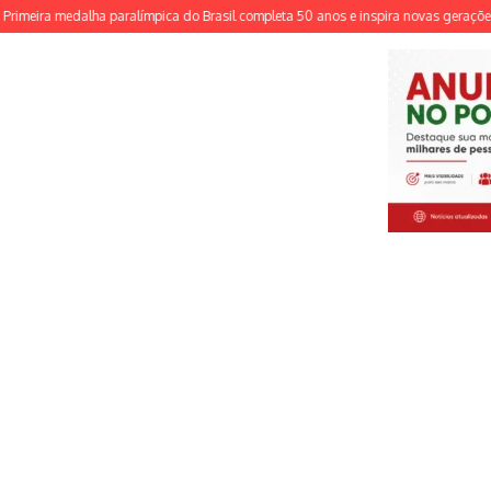
dalha paralímpica do Brasil completa 50 anos e inspira novas gerações
TSE ins