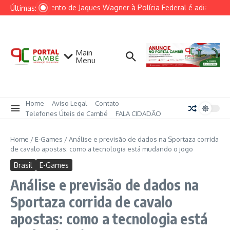
Ir para o conteúdo
Depoimento de Jaques Wagner à Polícia Federal é adiado por f
Últimas:
Main
Menu
Home
Aviso Legal
Contato
Telefones Úteis de Cambé
FALA CIDADÃO
Home
/
E-Games
/
Análise e previsão de dados na Sportaza corrida
de cavalo apostas: como a tecnologia está mudando o jogo
Brasil
E-Games
Análise e previsão de dados na
Sportaza corrida de cavalo
apostas: como a tecnologia está