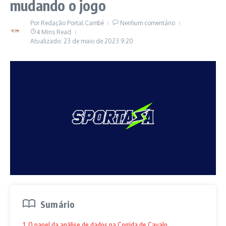
mudando o jogo
Por
Redação Portal Cambé
Nenhum comentário
4 Mins Read
Atualizado: 23 de maio de 2023
9:20
Sumário
1. O papel da análise de dados na Corrida de Cavalo