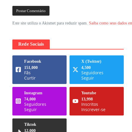
Este site utiliza o Akismet para reduzir spam.
Saiba como seus dados em
Rede Sociais
Facebook
X (Twitter)
151,000
4,500
Fãs
Seguidores
Curtir
Seguir
Instagram
Youtube
74,000
13,998
Seguidores
Inscritos
Seguir
Inscrever-se
Tiktok
12,000