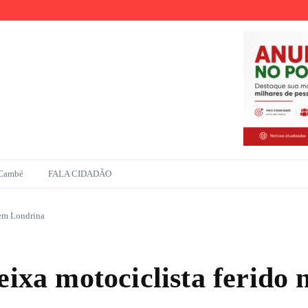
r
ento na Amazônia
 Cambé
FALA CIDADÃO
 em Londrina
deixa motociclista ferido