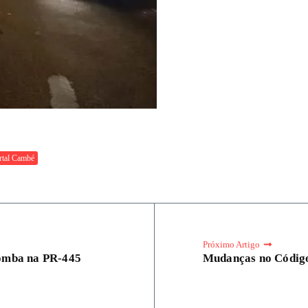
rtal Cambé
Próximo Artigo
omba na PR-445
Mudanças no Código