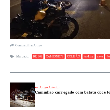
Compartilhar Artigo
Marcado:
BR-369
CAMIONETE
COLISÃO
londrina
moto
Po
Artigo Anterior
Caminhão carregado com batata doce t