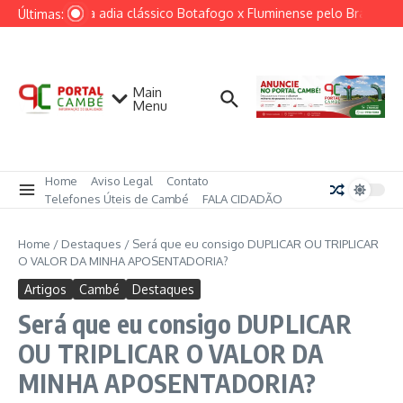
Ir para o conteúdo
Ventania adia clássico Botafogo x Fluminense pelo Brasileirão
Últimas:
Main
Menu
Home
Aviso Legal
Contato
Telefones Úteis de Cambé
FALA CIDADÃO
Home
/
Destaques
/
Será que eu consigo DUPLICAR OU TRIPLICAR
O VALOR DA MINHA APOSENTADORIA?
Artigos
Cambé
Destaques
Será que eu consigo DUPLICAR
OU TRIPLICAR O VALOR DA
MINHA APOSENTADORIA?