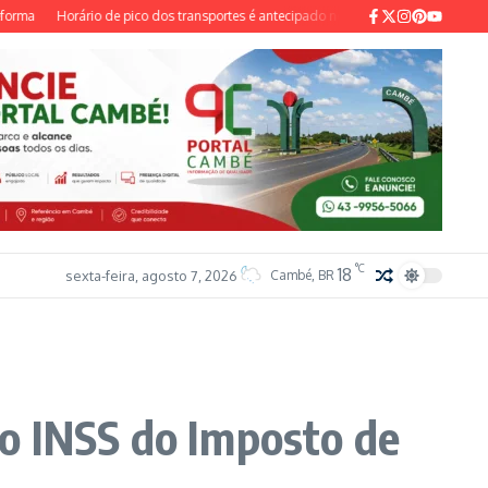
a
Horário de pico dos transportes é antecipado no Rio devido à ventania previst
°C
18
sexta-feira, agosto 7, 2026
Cambé, BR
o INSS do Imposto de