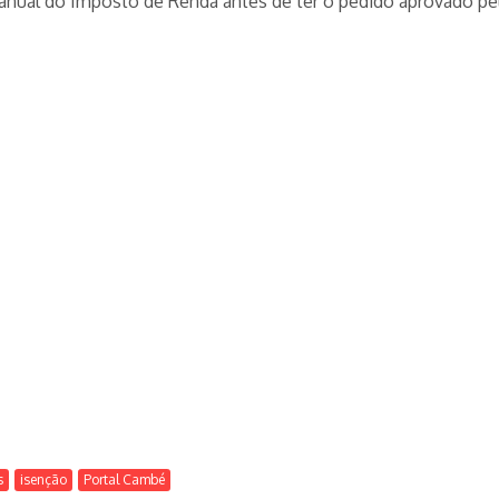
anual do Imposto de Renda antes de ter o pedido aprovado pelo
s
isenção
Portal Cambé