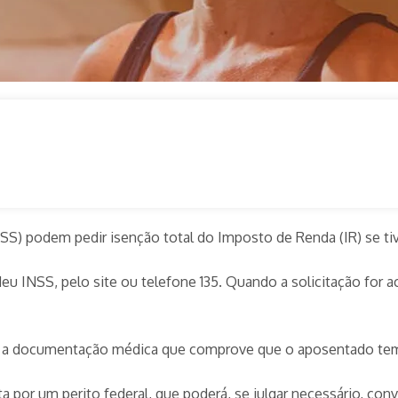
SS) podem pedir isenção total do Imposto de Renda (IR) se ti
Meu INSS, pelo site ou telefone 135. Quando a solicitação for a
stema a documentação médica que comprove que o aposentado te
a por um perito federal, que poderá, se julgar necessário, con