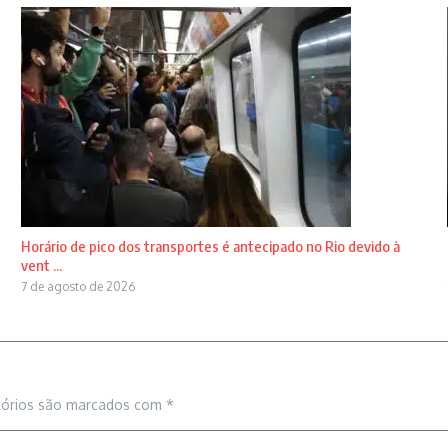
Horário de pico dos transportes é antecipado no Rio devido à
vent ...
7 de agosto de 2026
tórios são marcados com
*