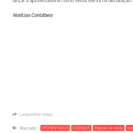
lançar a aposentadoria como verba isenta na declaração 
Notícias Contábeis
Compartilhar Artigo
Marcado:
APOSENTADOS
DOENÇAS
imposto de renda
ins