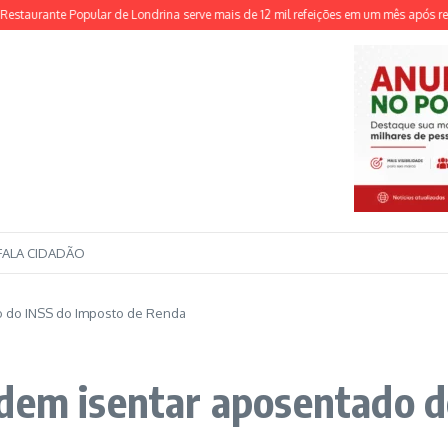
urante Popular de Londrina serve mais de 12 mil refeições em um mês após reform
FALA CIDADÃO
o do INSS do Imposto de Renda
odem isentar aposentado d