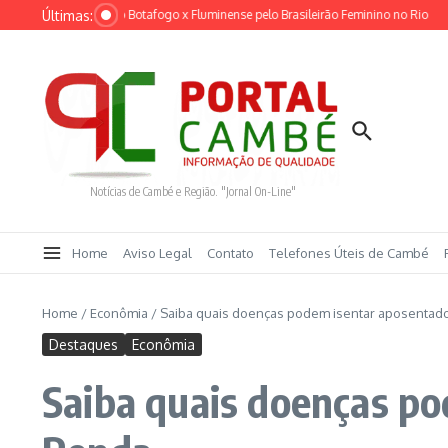
Ir para o conteúdo
Últimas:
nia adia clássico Botafogo x Fluminense pelo Brasileirão Feminino no Rio
Resta
Notícias de Cambé e Região. "Jornal On-Line"
Home
Aviso Legal
Contato
Telefones Úteis de Cambé
Home
/
Econômia
/
Saiba quais doenças podem isentar aposentad
Destaques
Econômia
Saiba quais doenças p