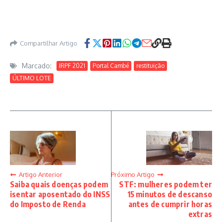
Compartilhar Artigo
Marcado:
IRPF 2021
Portal Cambé
restituição
ÚLTIMO LOTE
Artigo Anterior
Próximo Artigo
Saiba quais doenças podem
STF: mulheres podem ter
isentar aposentado do INSS
15 minutos de descanso
do Imposto de Renda
antes de cumprir horas
extras