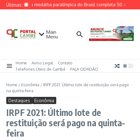
Ir para o conteúdo
Primeira medalha paralímpica do Brasil completa 50 anos e i
Últimas:
Main
Menu
Home
Aviso Legal
Contato
Telefones Úteis de Cambé
FALA CIDADÃO
Home
/
Econômia
/
IRPF 2021: Último lote de restituição será pago
na quinta-feira
Destaques
Econômia
IRPF 2021: Último lote de
restituição será pago na quinta-
feira