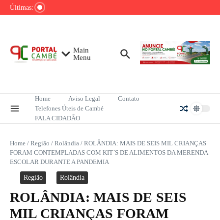
Ir para o conteúdo
de hectares no Sahel africano
Últimas:
Jorge Messi, pai de Lionel Messi, morre aos 68
anos em Rosário
Brasileiros gostam de ler, mas enfrentam
barreiras de acesso aos livros
Main
Menu
Home
Aviso Legal
Contato
Telefones Úteis de Cambé
FALA CIDADÃO
Home
/
Região
/
Rolândia
/
ROLÂNDIA: MAIS DE SEIS MIL CRIANÇAS
FORAM CONTEMPLADAS COM KIT´S DE ALIMENTOS DA MERENDA
ESCOLAR DURANTE A PANDEMIA
Região
Rolândia
ROLÂNDIA: MAIS DE SEIS
MIL CRIANÇAS FORAM