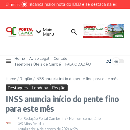
Ir para o conteúdo
Cambé alcança maior nota do IDEB e se destaca na educação 
Últimas:
Main
Menu
Home
Aviso Legal
Contato
Telefones Úteis de Cambé
FALA CIDADÃO
Home
/
Região
/
INSS anuncia início do pente fino para este mês
Destaques
Londrina
Região
INSS anuncia início do pente fino
para este mês
Por
Redação Portal Cambé
Nenhum comentário
3 Mins Read
Atualizado: 4 de agosto de 2021
16:25