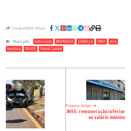
Compartilhar Artigo
Marcado:
Advocacia
BRANDÃO
CANELLA
FINO
inss
londrina
PENTE
Portal Cambé
Próximo Artigo
INSS: remuneração inferior
ao salário mínimo