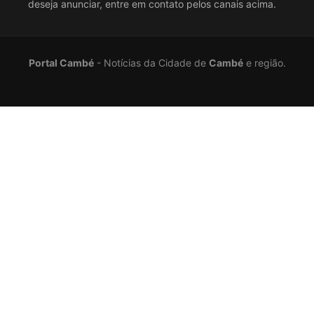
deseja anunciar, entre em contato pelos canais acima.
Portal Cambé
- Notícias da Cidade de
Cambé
e região.