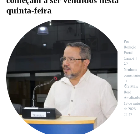
começam a ser vendidos nesta
quinta-feira
Por
Redação
Portal
Cambé
Nenhum
comentário
2 Mins
Read
Atualizado
13 de maio
de 2026
22:47