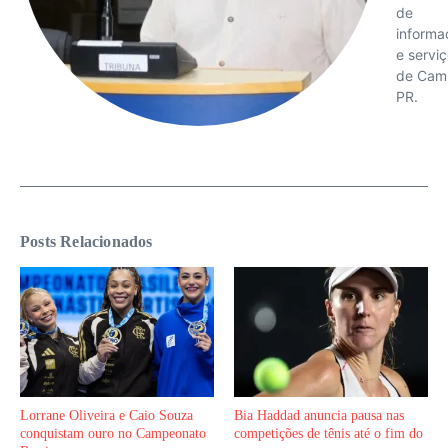
de
informa
e servi
de Cam
PR.
Posts Relacionados
Lorrane Oliveira e Caio Souza
Bia Haddad anuncia pausa nas
conquistam ouro no Campeonato
competições de tênis até o fim do