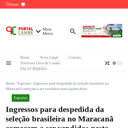
Ir para o conteúdo
de tênis até o fim do ano
Últimas:
Mega-Sena sorteia R$ 165 milhões neste
domingo; veja como apostar
Lula pretende apresentar a Trump dados
sobre redução do desmatamento na Amazônia
Main
Menu
Home
Aviso Legal
Contato
Telefones Úteis de Cambé
FALA CIDADÃO
Home
/
Esportes
/
Ingressos para despedida da seleção brasileira no
Maracanã começam a ser vendidos nesta quinta-feira
Esportes
Ingressos para despedida da
seleção brasileira no Maracanã