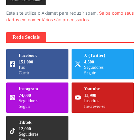
Este site utiliza o Akismet para reduzir spam.
Saiba como seus
dados em comentários são processados
.
Rede Sociais
Facebook
X (Twitter)
151,000
4,500
Fãs
Seguidores
Curtir
Seguir
Instagram
Youtube
74,000
13,998
Seguidores
Inscritos
Seguir
Inscrever-se
Tiktok
12,000
Seguidores
Seguir