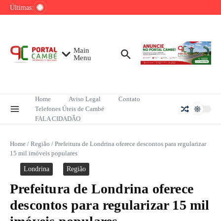
Ir para o conteúdo
mata três gerações de uma família colombiana
Últimas:
Bia Haddad anuncia pausa nas competições
de tênis até o fim do ano
Mega-Sena sorteia R$ 165 milhões neste
domingo; veja como apostar
Main
Menu
Home
Aviso Legal
Contato
Telefones Úteis de Cambé
FALA CIDADÃO
Home
/
Região
/
Prefeitura de Londrina oferece descontos para regularizar
15 mil imóveis populares
Londrina
Região
Prefeitura de Londrina oferece
descontos para regularizar 15 mil