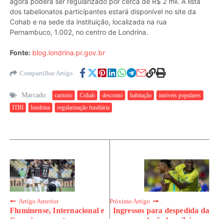
agora poderá ser regularizado por cerca de R$ 2 mil. A lista
dos tabelionatos participantes estará disponível no site da
Cohab e na sede da instituição, localizada na rua
Pernambuco, 1.002, no centro de Londrina.
Fonte:
blog.londrina.pr.gov.br
Compartilhar Artigo
Marcado:
cartorio
Cohab
desconto
habitação
imóveis populares
ITBI
londrina
regularização fundiária
Artigo Anterior
Próximo Artigo
Fluminense, Internacional e
Ingressos para despedida da