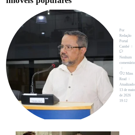
imóveis populares
Por
Redação
Portal
Cambé
Nenhum
comentário
2 Mins
Read
Atualizado
13 de maio
de 2026
19:12