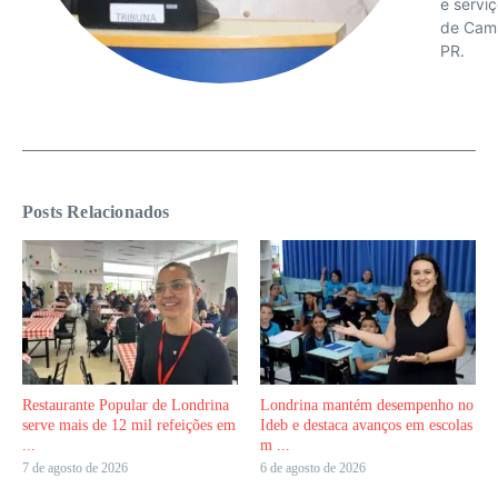
e servi
de Cam
PR.
Posts Relacionados
Restaurante Popular de Londrina
Londrina mantém desempenho no
serve mais de 12 mil refeições em
Ideb e destaca avanços em escolas
...
m ...
7 de agosto de 2026
6 de agosto de 2026