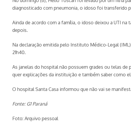
No domingo (6), Hélio Toscari foi levado por um filha pa
diagnosticado com pneumonia, o idoso foi transferido pa
Ainda de acordo com a família, o idoso deixou a UTI na t
depois.
Na declaração emitida pelo Instituto Médico-Legal (IML
21h40.
As janelas do hospital não possuem grades ou telas de p
quer explicações da instituição e também saber como ele
O hospital Santa Casa informou que não vai se manifes
Fonte: G1 Paraná
Foto: Arquivo pessoal