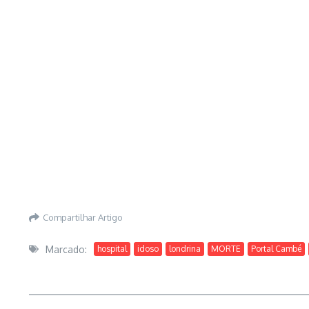
Compartilhar Artigo
Marcado:
hospital
idoso
londrina
MORTE
Portal Cambé