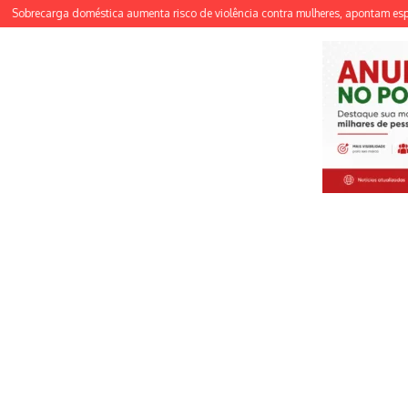
brecarga doméstica aumenta risco de violência contra mulheres, apontam especial