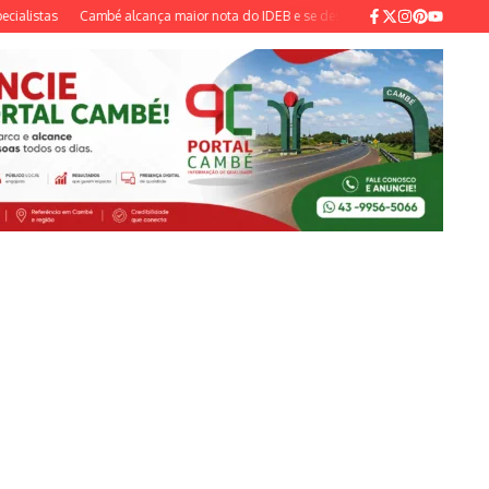
istas
Cambé alcança maior nota do IDEB e se destaca na educação municipal