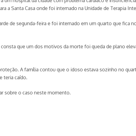
ra um hospital da cidade com problema cardíaco e insuficiênci
ra a Santa Casa onde foi internado na Unidade de Terapia Inte
arde de segunda-feira e foi internado em um quarto que fica no
) consta que um dos motivos da morte foi queda de plano ele
roteção. A família contou que o idoso estava sozinho no quar
 teria caído.
tar sobre o caso neste momento.