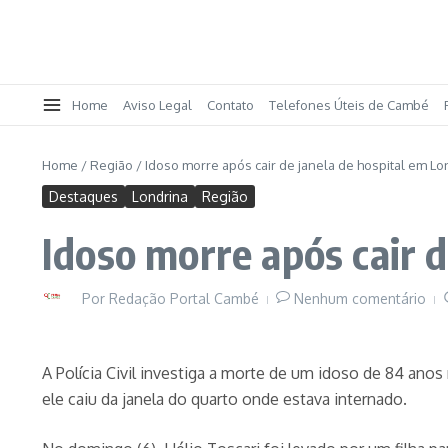
Home
Aviso Legal
Contato
Telefones Úteis de Cambé
Home
/
Região
/
Idoso morre após cair de janela de hospital em Lo
Destaques
Londrina
Região
Idoso morre após cair d
Por
Redação Portal Cambé
Nenhum comentário
A Polícia Civil investiga a morte de um idoso de 84 anos
ele caiu da janela do quarto onde estava internado.