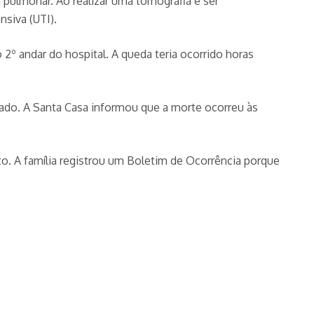
a pulmonar. Ao realizar uma tomografia e ser
nsiva (UTI).
 2º andar do hospital. A queda teria ocorrido horas
vado. A Santa Casa informou que a morte ocorreu às
to. A família registrou um Boletim de Ocorrência porque