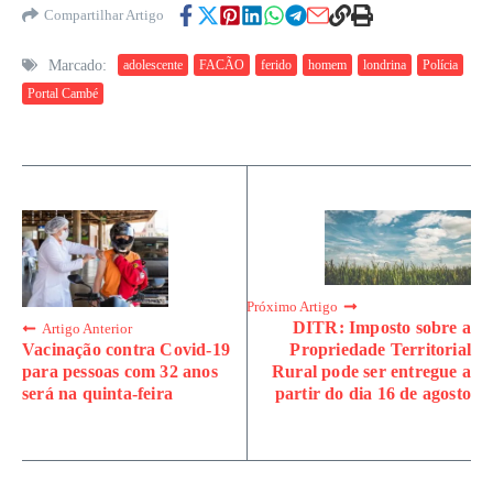
Compartilhar Artigo
Marcado:
adolescente
FACÃO
ferido
homem
londrina
Polícia
Portal Cambé
Próximo Artigo
DITR: Imposto sobre a
Artigo Anterior
Vacinação contra Covid-19
Propriedade Territorial
para pessoas com 32 anos
Rural pode ser entregue a
será na quinta-feira
partir do dia 16 de agosto