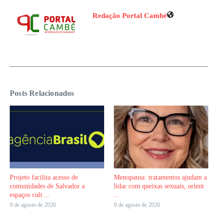
Redação Portal Cambé
Posts Relacionados
Projeto facilita acesso de
Menopausa: tratamentos ajudam a
comunidades de Salvador a
lidar com queixas sexuais, orient
espaços cult ...
...
9 de agosto de 2026
9 de agosto de 2026