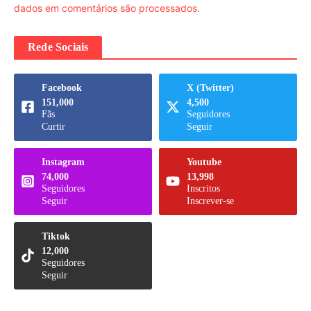
dados em comentários são processados
.
Rede Sociais
Facebook
X (Twitter)
151,000
4,500
Fãs
Seguidores
Curtir
Seguir
Instagram
Youtube
74,000
13,998
Seguidores
Inscritos
Seguir
Inscrever-se
Tiktok
12,000
Seguidores
Seguir