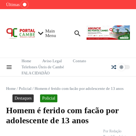
Ir para o conteúdo
queixas sexuais, orienta especialista
Últimas:
Rayssa Leal conquista título da etapa carioca
da Liga Internacional de Skate Street
Inteligência Artificial impacta financiamento e
audiência do jornalismo no Brasil
Main
Menu
Home
Aviso Legal
Contato
Telefones Úteis de Cambé
FALA CIDADÃO
Home
/
Policial
/
Homem é ferido com facão por adolescente de 13 anos
Destaques
Policial
Homem é ferido com facão por
adolescente de 13 anos
Por
Redação