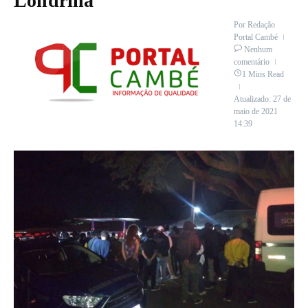
Londrina
Por
Redação
Portal Cambé
Nenhum
comentário
1 Mins Read
Atualizado: 27 de
maio de 2021
14:39