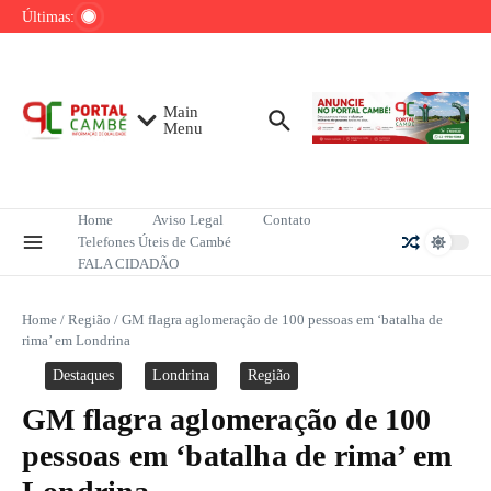
Ir para o conteúdo
de tênis até o fim do ano
Últimas:
Mega-Sena sorteia R$ 165 milhões neste
domingo; veja como apostar
Lula pretende apresentar a Trump dados
sobre redução do desmatamento na Amazônia
Main
Menu
Home
Aviso Legal
Contato
Telefones Úteis de Cambé
FALA CIDADÃO
Home
/
Região
/
GM flagra aglomeração de 100 pessoas em ‘batalha de
rima’ em Londrina
Destaques
Londrina
Região
GM flagra aglomeração de 100
pessoas em ‘batalha de rima’ em