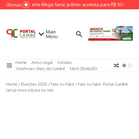
Ir para o conteúdo
Ninguém acerta Mega-Sena; prêmio acumula para R$ 165 milhõe
Últimas:
Main
Menu
Home
Aviso Legal
Contato
Telefones Úteis de Cambé
FALA CIDADÃO
Home
/
Eleições 2020
/
Fato ou Fake
/
Fato ou Fake: Portal Cambé
lança nova coluna no site