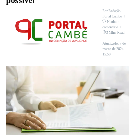
possível
Por
Redação
Portal Cambé
Nenhum
comentário
3 Mins Read
Atualizado: 7 de
março de 2024
15:58