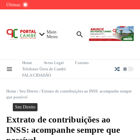
Ir para o conteúdo
de tênis até o fim do ano
Últimas:
Mega-Sena sorteia R$ 165 milhões neste
domingo; veja como apostar
Lula pretende apresentar a Trump dados
sobre redução do desmatamento na Amazônia
Main
Menu
Home
Aviso Legal
Contato
Telefones Úteis de Cambé
FALA CIDADÃO
Home
/
Seu Direito
/
Extrato de contribuições ao INSS: acompanhe sempre
que possível
Seu Direito
Extrato de contribuições ao
INSS: acompanhe sempre que