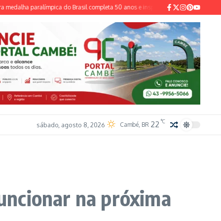
alha paralímpica do Brasil completa 50 anos e inspira novas gerações
TSE inst
°C
22
sábado, agosto 8, 2026
Cambé, BR
funcionar na próxima