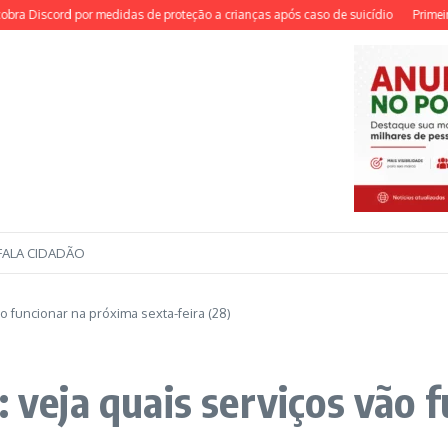
iscord por medidas de proteção a crianças após caso de suicídio
Primeira med
FALA CIDADÃO
o funcionar na próxima sexta-feira (28)
: veja quais serviços vão 