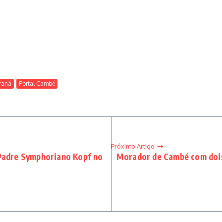
raná
Portal Cambé
Próximo Artigo
 Padre Symphoriano Kopf no
Morador de Cambé com dois