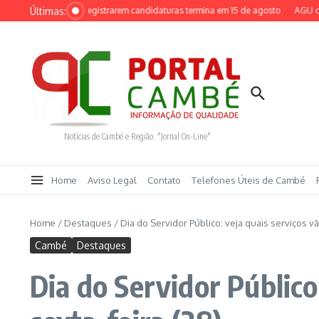
Ir para o conteúdo
Últimas:
o para partidos registrarem candidaturas termina em 15 de agosto
AGU cobra D
Notícias de Cambé e Região. "Jornal On-Line"
Home
Aviso Legal
Contato
Telefones Úteis de Cambé
Home
/
Destaques
/
Dia do Servidor Público: veja quais serviços vã
Cambé
Destaques
Dia do Servidor Público