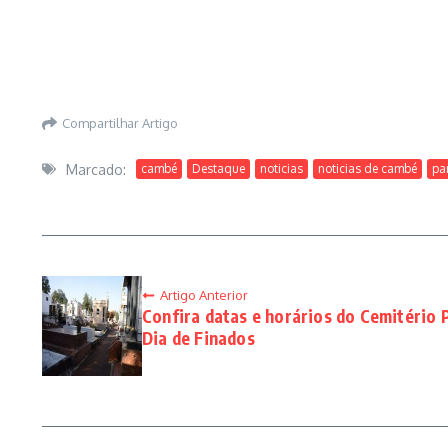
Compartilhar Artigo
Marcado:
cambé
Destaque
noticias
noticias de cambé
pa
Artigo Anterior
Confira datas e horários do Cemitério
Dia de Finados