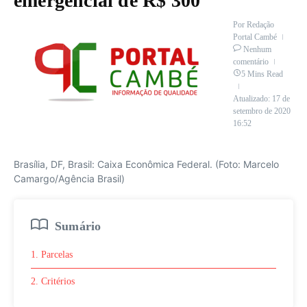
emergencial de R$ 300
Por
Redação
Portal Cambé
Nenhum
comentário
5 Mins Read
Atualizado: 17 de
setembro de 2020
16:52
Brasília, DF, Brasil: Caixa Econômica Federal. (Foto: Marcelo
Camargo/Agência Brasil)
Sumário
1. Parcelas
2. Critérios