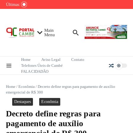
Ir para o conteúdo
de tênis até o fim do ano
Últimas:
Mega-Sena sorteia R$ 165 milhões neste
domingo; veja como apostar
Lula pretende apresentar a Trump dados
sobre redução do desmatamento na Amazônia
Main
Menu
Home
Aviso Legal
Contato
Telefones Úteis de Cambé
FALA CIDADÃO
Home
/
Econômia
/
Decreto define regras para pagamento de auxílio
emergencial de R$ 300
Destaques
Econômia
Decreto define regras para
pagamento de auxílio