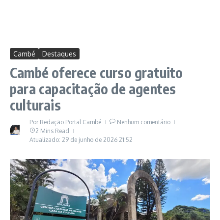
Cambé
Destaques
Cambé oferece curso gratuito
para capacitação de agentes
culturais
Por
Redação Portal Cambé
Nenhum comentário
2 Mins Read
Atualizado: 29 de junho de 2026
21:52