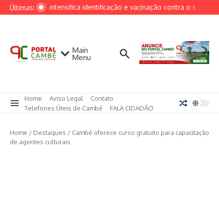
Ir para o conteúdo
Cambé intensifica identificação e vacinação contra o sarampo 
Últimas:
Main
Menu
Home
Aviso Legal
Contato
Telefones Úteis de Cambé
FALA CIDADÃO
Home
/
Destaques
/
Cambé oferece curso gratuito para capacitação
de agentes culturais