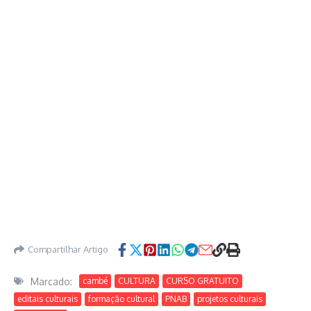
Compartilhar Artigo
Marcado:
cambé
CULTURA
CURSO GRATUITO
editais culturais
formação cultural
PNAB
projetos culturais