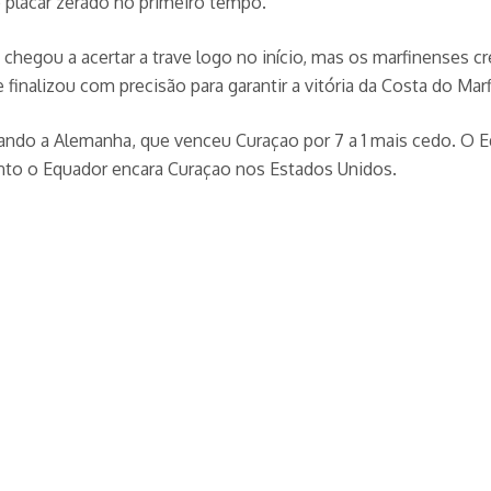
 placar zerado no primeiro tempo.
hegou a acertar a trave logo no início, mas os marfinenses cr
inalizou com precisão para garantir a vitória da Costa do Mar
lando a Alemanha, que venceu Curaçao por 7 a 1 mais cedo. O
nto o Equador encara Curaçao nos Estados Unidos.