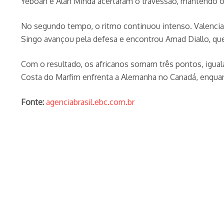
Yeboah e Alan Minda acertaram o travessão, mantendo o
No segundo tempo, o ritmo continuou intenso. Valencia c
Singo avançou pela defesa e encontrou Amad Diallo, que f
Com o resultado, os africanos somam três pontos, igua
Costa do Marfim enfrenta a Alemanha no Canadá, enqua
Fonte:
agenciabrasil.ebc.com.br