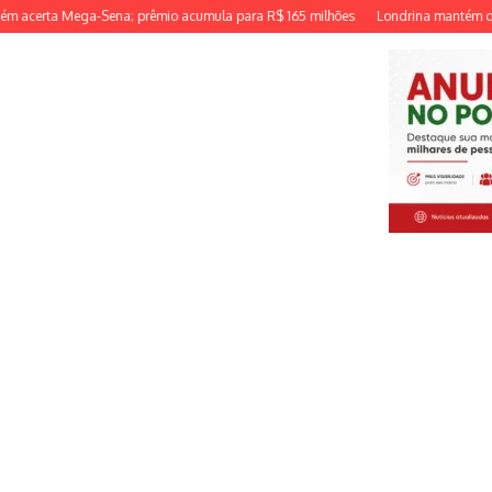
ta Mega-Sena; prêmio acumula para R$ 165 milhões
Londrina mantém desempen