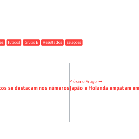
es
futebol
Grupo E
Resultados
seleções
Próximo Artigo
ntos se destacam nos números
Japão e Holanda empatam em