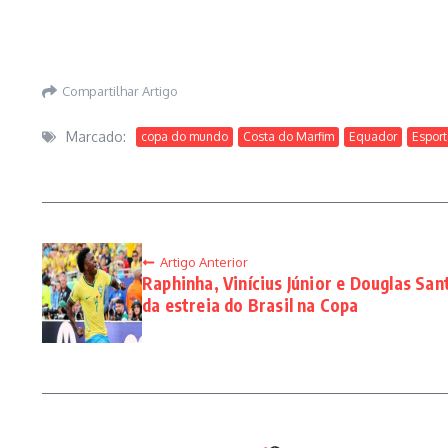
Compartilhar Artigo
Marcado:
copa do mundo
Costa do Marfim
Equador
Esport
Artigo Anterior
Raphinha, Vinícius Júnior e Douglas Sa
da estreia do Brasil na Copa