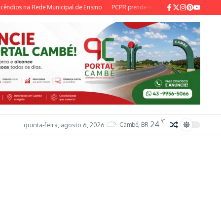
os na Rede Municipal de Ensino
PCPR prende suspeitos com cocaína em Camb
°C
24
quinta-feira, agosto 6, 2026
Cambé, BR