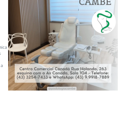
mica
s
 a