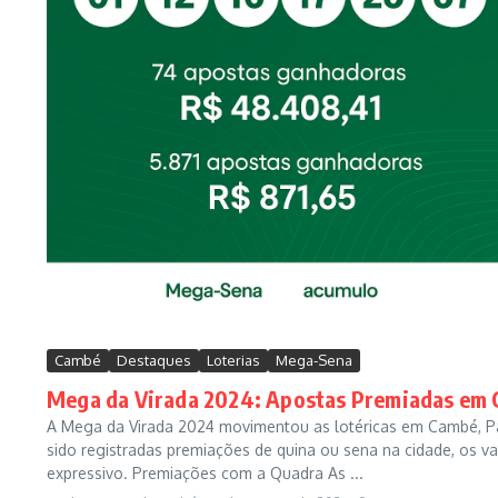
Cambé
Destaques
Loterias
Mega-Sena
Mega da Virada 2024: Apostas Premiadas em
A Mega da Virada 2024 movimentou as lotéricas em Cambé, P
sido registradas premiações de quina ou sena na cidade, os v
expressivo. Premiações com a Quadra As ...