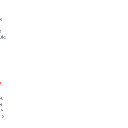
 e
a
ulo,
a
),
de
 A
 o