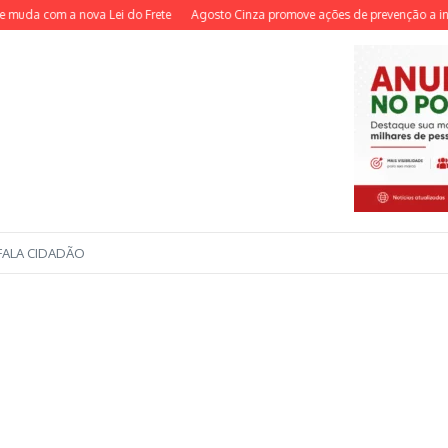
 com a nova Lei do Frete
Agosto Cinza promove ações de prevenção a incêndi
FALA CIDADÃO