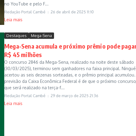
no YouTube e pelo F...
Redação Portal Cambé
26 de abril de 2025
11:10
Leia mais
Destaques
Mega-Sena
Mega-Sena acumula e próximo prêmio pode paga
R$ 45 milhões
O concurso 2846 da Mega-Sena, realizado na noite deste sábado
(30/03/2025), terminou sem ganhadores na faixa principal. Ningu
acertou as seis dezenas sorteadas, e o prêmio principal acumulou.
previsão da Caixa Econômica Federal é de que o próximo concurso
que será realizado na terça-f...
Redação Portal Cambé
29 de março de 2025
21:36
Leia mais