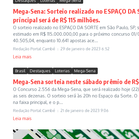
Destaques
Loterias
Mega-Sena
Mega-Sena: Sorteio realizado no ESPAÇO DA 
principal será de R$ 115 milhões.
O sorteio realizado no ESPAÇO DA SORTE em São Paulo, SP, s
estimado em R$ 115.000.000,00 para o próximo concurso 01/
40.505,04, enquanto 10.641 apostas ace...
Redação Portal Cambé
29 de janeiro de 2023
6:52
Leia mais
Brasil
Destaques
Loterias
Mega-Sena
Mega-Sena sorteia neste sábado prêmio de R$
O Concurso 2.556 da Mega-Sena, que será realizado hoje (22)
as seis dezenas. O sorteio será às 20h no Espaço da Sorte. O 
na faixa principal, e o p...
Redação Portal Cambé
21 de janeiro de 2023
9:06
Leia mais