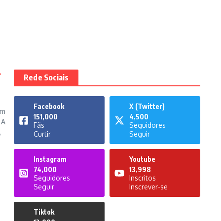
r
Rede Sociais
Facebook
X (Twitter)
ém
151,000
4,500
 A
Fãs
Seguidores
,
Curtir
Seguir
Instagram
Youtube
74,000
13,998
Seguidores
Inscritos
Seguir
Inscrever-se
Tiktok