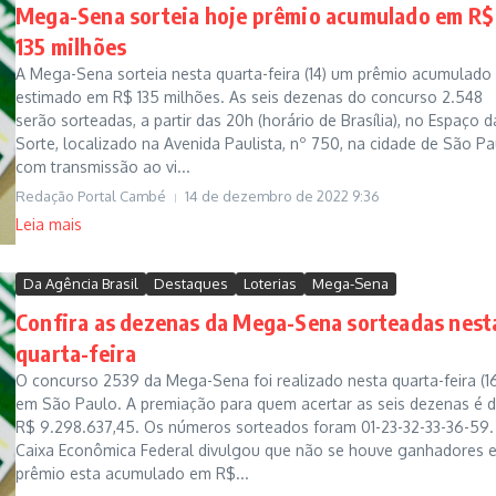
Mega-Sena sorteia hoje prêmio acumulado em R$
135 milhões
A Mega-Sena sorteia nesta quarta-feira (14) um prêmio acumulado
estimado em R$ 135 milhões. As seis dezenas do concurso 2.548
serão sorteadas, a partir das 20h (horário de Brasília), no Espaço d
Sorte, localizado na Avenida Paulista, nº 750, na cidade de São Pa
com transmissão ao vi...
Redação Portal Cambé
14 de dezembro de 2022
9:36
Leia mais
Da Agência Brasil
Destaques
Loterias
Mega-Sena
Confira as dezenas da Mega-Sena sorteadas nest
quarta-feira
O concurso 2539 da Mega-Sena foi realizado nesta quarta-feira (16
em São Paulo. A premiação para quem acertar as seis dezenas é 
R$ 9.298.637,45. Os números sorteados foram 01-23-32-33-36-59.
Caixa Econômica Federal divulgou que não se houve ganhadores e
prêmio esta acumulado em R$...