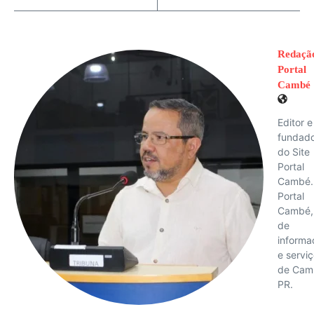
Redaçã
Portal
Cambé
Editor e
fundad
do Site
Portal
Cambé.
Portal
Cambé, 
de
informa
e servi
de Cam
PR.