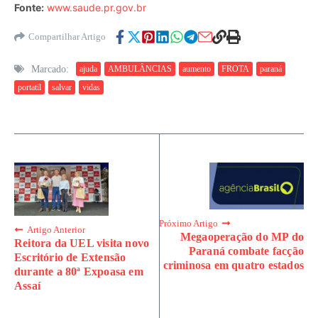
Fonte:
www.saude.pr.gov.br
Compartilhar Artigo
Marcado:
ajuda
AMBULÂNCIAS
aumento
FROTA
paraná
portatil
salvar
vidas
Próximo Artigo
Artigo Anterior
Megaoperação do MP do
Reitora da UEL visita novo
Paraná combate facção
Escritório de Extensão
criminosa em quatro estados
durante a 80ª Expoasa em
Assaí