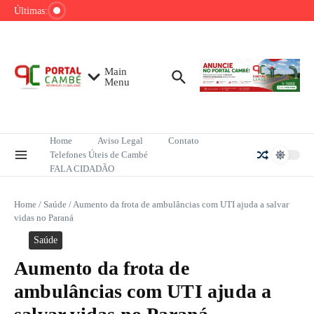
Ir para o conteúdo
queixas sexuais, orienta especialista
Últimas:
Rayssa Leal conquista título da etapa carioca
da Liga Internacional de Skate Street
Inteligência Artificial impacta financiamento e
audiência do jornalismo no Brasil
Main
Menu
Home
Aviso Legal
Contato
Telefones Úteis de Cambé
FALA CIDADÃO
Home
/
Saúde
/
Aumento da frota de ambulâncias com UTI ajuda a salvar
vidas no Paraná
Saúde
Aumento da frota de
ambulâncias com UTI ajuda a