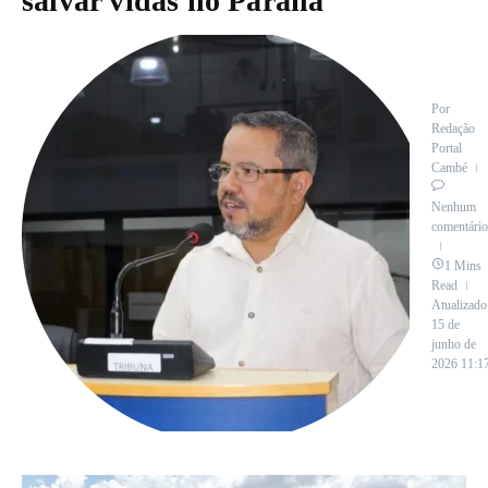
salvar vidas no Paraná
Por
Redação
Portal
Cambé
Nenhum
comentário
1 Mins
Read
Atualizado
15 de
junho de
2026
11:1