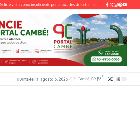
 vista como insuficiente por entidades do setor industrial e sindical
Nova lei ga
°C
19
quinta-feira, agosto 6, 2026
Cambé, BR