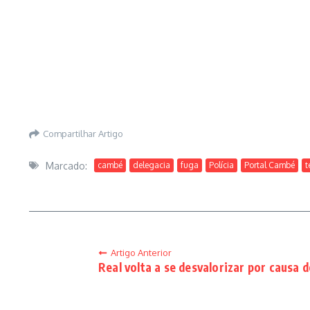
Compartilhar Artigo
Marcado:
cambé
delegacia
fuga
Polícia
Portal Cambé
t
Artigo Anterior
Real volta a se desvalorizar por causa d