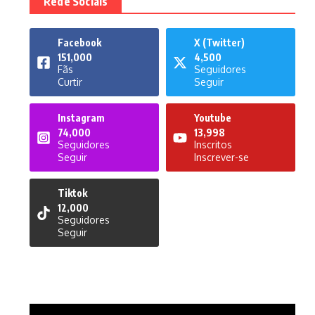
Rede Sociais
Facebook
X (Twitter)
151,000
4,500
Fãs
Seguidores
Curtir
Seguir
Instagram
Youtube
74,000
13,998
Seguidores
Inscritos
Seguir
Inscrever-se
Tiktok
12,000
Seguidores
Seguir