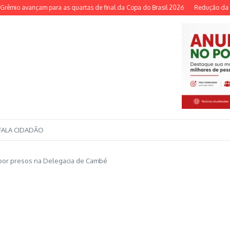
io avançam para as quartas de final da Copa do Brasil 2026
Redução da Selic é
FALA CIDADÃO
 por presos na Delegacia de Cambé