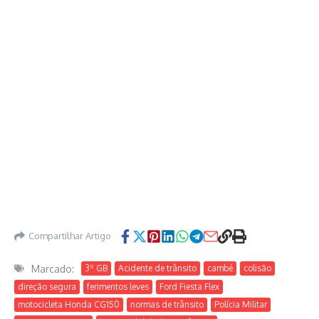
Compartilhar Artigo
Marcado:
3º GB
Acidente de trânsito
cambé
colisão
direção segura
ferimentos leves
Ford Fiesta Flex
motocicleta Honda CG150
normas de trânsito
Polícia Militar