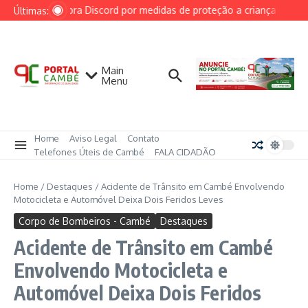
Ir para o conteúdo
AGU cobra Discord por medidas de proteção a crianças após c
Últimas:
Main
Menu
Home
Aviso Legal
Contato
Telefones Úteis de Cambé
FALA CIDADÃO
Home
/
Destaques
/
Acidente de Trânsito em Cambé Envolvendo
Motocicleta e Automóvel Deixa Dois Feridos Leves
Corpo de Bombeiros - Cambé
Destaques
Acidente de Trânsito em Cambé
Envolvendo Motocicleta e
Automóvel Deixa Dois Feridos