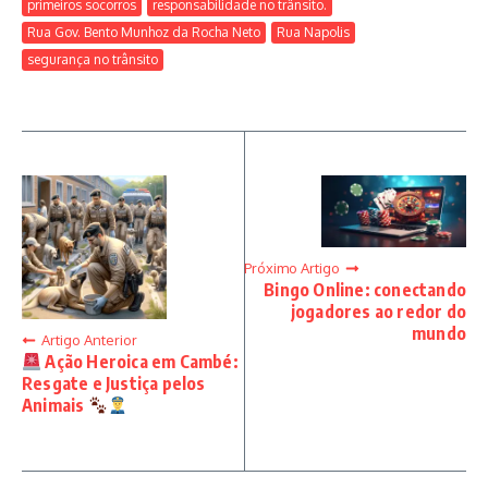
primeiros socorros
responsabilidade no trânsito.
Rua Gov. Bento Munhoz da Rocha Neto
Rua Napolis
segurança no trânsito
Próximo Artigo
Bingo Online: conectando
jogadores ao redor do
mundo
Artigo Anterior
Ação Heroica em Cambé:
Resgate e Justiça pelos
Animais