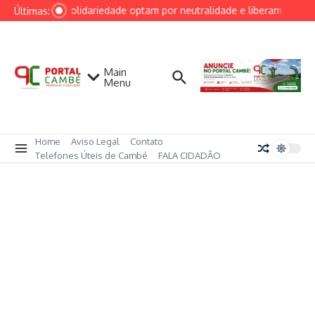
Ir para o conteúdo
PRD e Solidariedade optam por neutralidade e liberam alianças 
Últimas:
Main
Menu
Home
Aviso Legal
Contato
Telefones Úteis de Cambé
FALA CIDADÃO