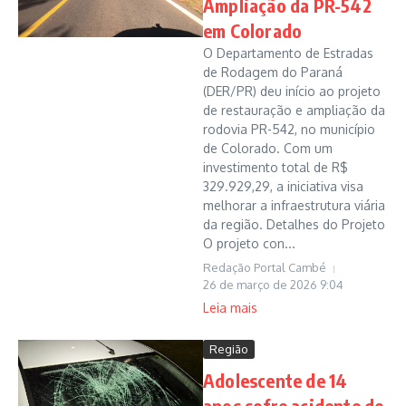
Ampliação da PR-542
em Colorado
O Departamento de Estradas
de Rodagem do Paraná
(DER/PR) deu início ao projeto
de restauração e ampliação da
rodovia PR-542, no município
de Colorado. Com um
investimento total de R$
329.929,29, a iniciativa visa
melhorar a infraestrutura viária
da região. Detalhes do Projeto
O projeto con...
Redação Portal Cambé
26 de março de 2026
9:04
Leia mais
Região
Adolescente de 14
anos sofre acidente de