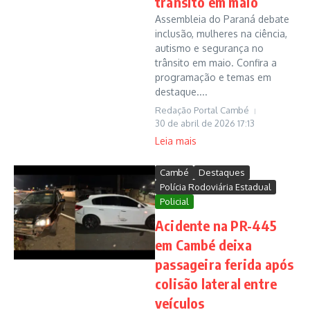
trânsito em maio
Assembleia do Paraná debate
inclusão, mulheres na ciência,
autismo e segurança no
trânsito em maio. Confira a
programação e temas em
destaque....
Redação Portal Cambé
30 de abril de 2026
17:13
Leia mais
Cambé
Destaques
Polícia Rodoviária Estadual
Policial
Acidente na PR-445
em Cambé deixa
passageira ferida após
colisão lateral entre
veículos