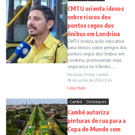
CMTU orienta idosos
sobre riscos dos
pontos cegos dos
ônibus em Londrina
CMTU realiza ação educativa
para idosos sobre perigos dos
pontos cegos dos ônibus em
Londrina, promovendo mais
segurança no trânsito....
Redação Portal Cambé
18 de junho de 2026
9:26
Leia mais
Cambé
Destaques
Cambé autoriza
pinturas de rua para a
Copa do Mundo com