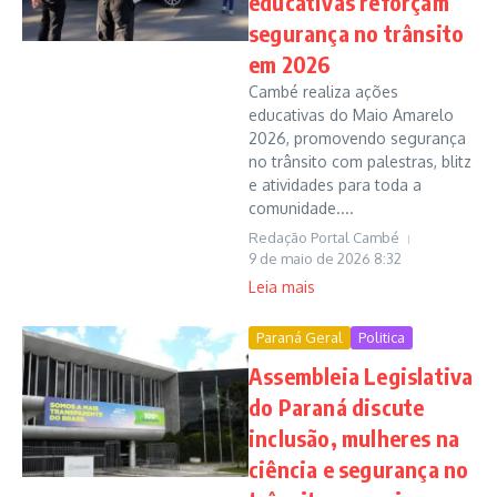
educativas reforçam
segurança no trânsito
em 2026
Cambé realiza ações
educativas do Maio Amarelo
2026, promovendo segurança
no trânsito com palestras, blitz
e atividades para toda a
comunidade....
Redação Portal Cambé
9 de maio de 2026
8:32
Leia mais
Paraná Geral
Politica
Assembleia Legislativa
do Paraná discute
inclusão, mulheres na
ciência e segurança no