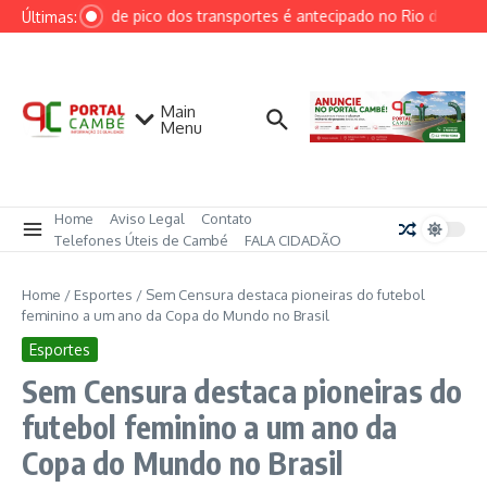
Ir para o conteúdo
Horário de pico dos transportes é antecipado no Rio devido à 
Últimas:
Main
Menu
Home
Aviso Legal
Contato
Telefones Úteis de Cambé
FALA CIDADÃO
Home
/
Esportes
/
Sem Censura destaca pioneiras do futebol
feminino a um ano da Copa do Mundo no Brasil
Esportes
Sem Censura destaca pioneiras do
futebol feminino a um ano da
Copa do Mundo no Brasil