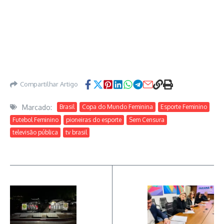
Compartilhar Artigo
Marcado:
Brasil
Copa do Mundo Feminina
Esporte Feminino
Futebol Feminino
pioneiras do esporte
Sem Censura
televisão pública
tv brasil