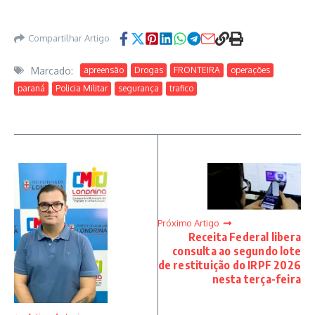
Compartilhar Artigo
Marcado:
apreensão
Drogas
FRONTEIRA
operações
paraná
Policia Militar
segurança
trafico
Próximo Artigo
Receita Federal libera
consulta ao segundo lote
de restituição do IRPF 2026
nesta terça-feira