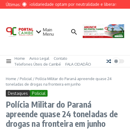
Ir para o conteúdo
PRD e Solidariedade optam por neutralidade e liberam alianças
Últimas:
Main
Menu
Home
Aviso Legal
Contato
Telefones Úteis de Cambé
FALA CIDADÃO
Home
/
Policial
/
Polícia Militar do Paraná apreende quase 24
toneladas de drogas na fronteira em junho
Destaques
Policial
Polícia Militar do Paraná
apreende quase 24 toneladas de
drogas na fronteira em junho