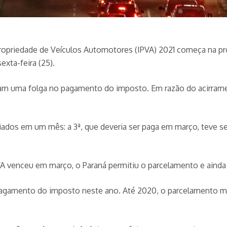
ropriedade de Veículos Automotores (IPVA) 2021 começa na pró
exta-feira (25).
ram uma folga no pagamento do imposto. Em razão do acirrame
diados em um mês: a 3ª, que deveria ser paga em março, teve s
VA venceu em março, o Paraná permitiu o parcelamento e aind
agamento do imposto neste ano. Até 2020, o parcelamento má