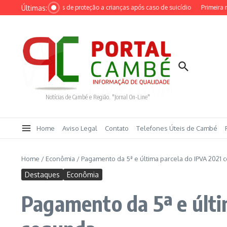
Ir para o conteúdo
Últimas:
d por medidas de proteção a crianças após caso de suicídio
Primeira medalha 
Notícias de Cambé e Região. "Jornal On-Line"
Home
Aviso Legal
Contato
Telefones Úteis de Cambé
Home
/
Econômia
/
Pagamento da 5ª e última parcela do IPVA 2021
Destaques
Econômia
Pagamento da 5ª e últ