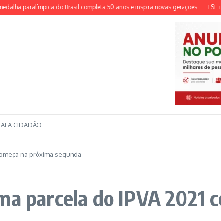
paralímpica do Brasil completa 50 anos e inspira novas gerações
TSE institui 
FALA CIDADÃO
 começa na próxima segunda
ima parcela do IPVA 2021 