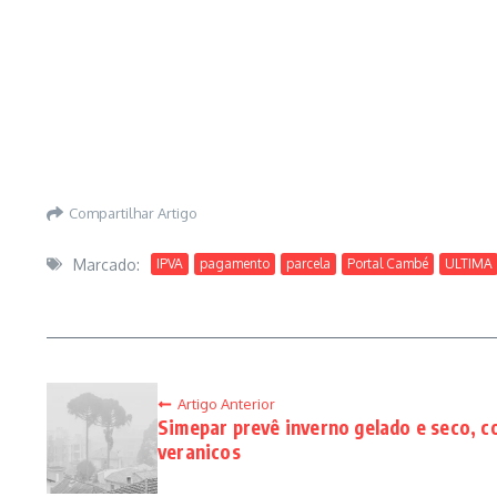
Compartilhar Artigo
Marcado:
IPVA
pagamento
parcela
Portal Cambé
ULTIMA
Artigo Anterior
Simepar prevê inverno gelado e seco, c
veranicos