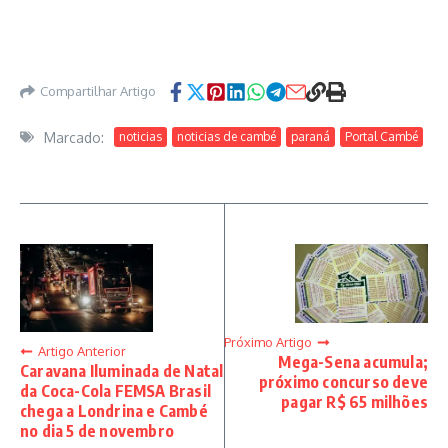
Compartilhar Artigo
Marcado:
noticias
noticias de cambé
paraná
Portal Cambé
Próximo Artigo
Artigo Anterior
Mega-Sena acumula;
Caravana Iluminada de Natal
próximo concurso deve
da Coca-Cola FEMSA Brasil
pagar R$ 65 milhões
chega a Londrina e Cambé
no dia 5 de novembro