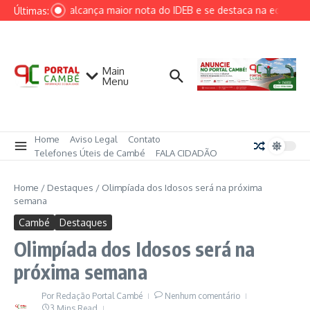
Ir para o conteúdo
Cambé alcança maior nota do IDEB e se destaca na educação
Últimas:
Main
Menu
Home
Aviso Legal
Contato
Telefones Úteis de Cambé
FALA CIDADÃO
Home
/
Destaques
/
Olimpíada dos Idosos será na próxima
semana
Cambé
Destaques
Olimpíada dos Idosos será na
próxima semana
Por
Redação Portal Cambé
Nenhum comentário
3 Mins Read