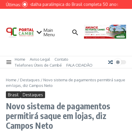
Ir para o conteúdo
Primeira medalha paralímpica do Brasil completa 50 anos e inspi
Últimas:
Main
Menu
Home
Aviso Legal
Contato
Telefones Úteis de Cambé
FALA CIDADÃO
Home
/
Destaques
/
Novo sistema de pagamentos permitirá saque
em lojas, diz Campos Neto
Brasil
Destaques
Novo sistema de pagamentos
permitirá saque em lojas, diz
Campos Neto