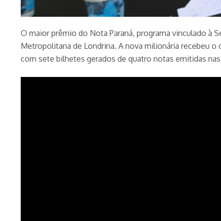
O maior prêmio do Nota Paraná, programa vinculado à Se
Metropolitana de Londrina. A nova milionária recebeu o
com sete bilhetes gerados de quatro notas emitidas n