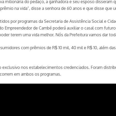
va milionária do pedaço, a ganhadora e seu esposo disseram qu
prêmio na vida”, disse a senhora de 60 anos e que disse que u
idos por programas da Secretaria de Assistência Social e Cida
do Empreendedor de Cambé poderá auxiliar o casal com futuro
oder terem uma vida melhor. Nós da Prefeitura vamos dar toda 
midores com prêmios de R$ 10 mil, 40 mil e R$ 10, além das e
 exclusivo nos estabelecimentos credenciados. Foram distribu
oncorrem em ambos os programas.