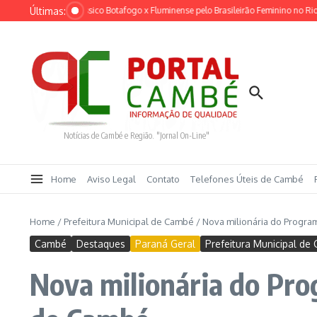
Ir para o conteúdo
Últimas:
ntania adia clássico Botafogo x Fluminense pelo Brasileirão Feminino no Rio
Re
Notícias de Cambé e Região. "Jornal On-Line"
Home
Aviso Legal
Contato
Telefones Úteis de Cambé
Home
/
Prefeitura Municipal de Cambé
/
Nova milionária do Progra
Cambé
Destaques
Paraná Geral
Prefeitura Municipal de
Nova milionária do Pro