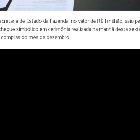
cretaria de Estado da Fazenda, no valor de R$ 1 milhão, saiu
 cheque simbólico em cerimônia realizada na manhã desta sexta
as compras do mês de dezembro.