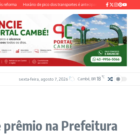
rma
Horário de pico dos transportes é antecipado no Rio devido à ventania prev
°C
18
sexta-feira, agosto 7, 2026
Cambé, BR
 prêmio na Prefeitura