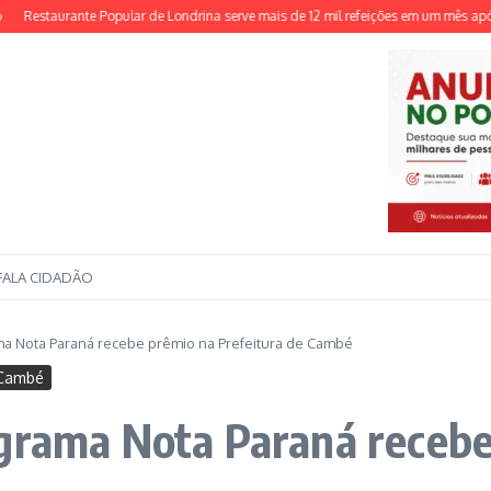
staurante Popular de Londrina serve mais de 12 mil refeições em um mês após refo
FALA CIDADÃO
ma Nota Paraná recebe prêmio na Prefeitura de Cambé
 Cambé
grama Nota Paraná recebe